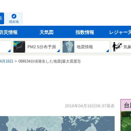
索
現在地
防災情報
天気図
指数情報
レジャー
PM2.5分布予測
地震情報
気
04月16日
06時34分頃発生した地震(最大震度3)
台
2016年04月16日06:37発表