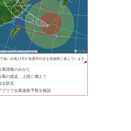
で強い台風13号が名護市付近を西南西に進んでいます
台風情報のみかた
台風の接近、上陸に備えて
知る防災
アプリで台風進路予報を確認