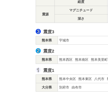
経度
マグニチュード
震源
深さ
震度3
熊本県
宇城市
震度2
熊本県
熊本西区
熊本南区
熊本美里町
震度1
熊本県
熊本中央区
熊本東区
八代市
大分県
別府市
由布市