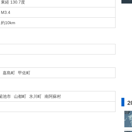
東経 130.7度
M3.4
約10km
嘉島町
甲佐町
菊池市
山都町
氷川町
南阿蘇村
2