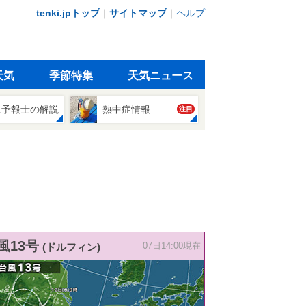
tenki.jpトップ
｜
サイトマップ
｜
ヘルプ
天気
季節特集
天気ニュース
象予報士の解説
熱中症情報
注目
風13号
(ドルフィン)
07日14:00現在