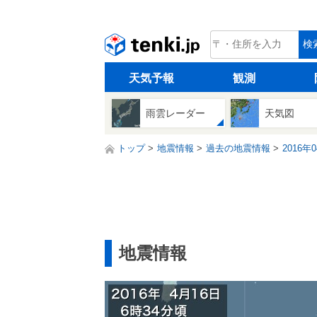
tenki.jp
検
天気予報
観測
雨雲レーダー
天気図
トップ
地震情報
過去の地震情報
2016年
地震情報