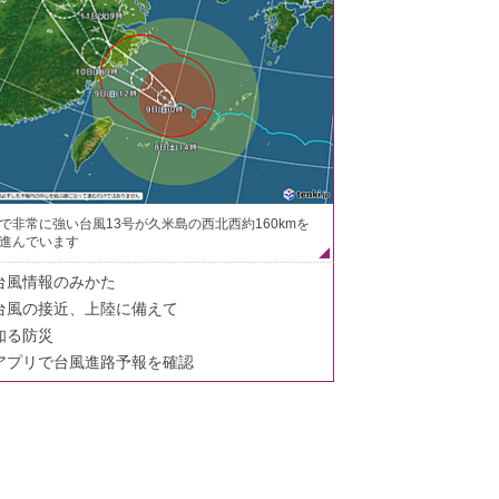
で非常に強い台風13号が久米島の西北西約160kmを
進んでいます
台風情報のみかた
台風の接近、上陸に備えて
知る防災
アプリで台風進路予報を確認