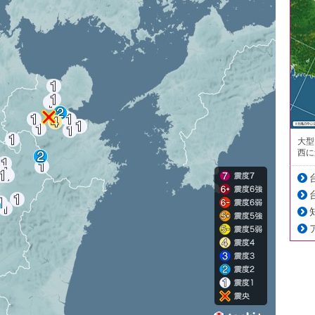
大型
西に