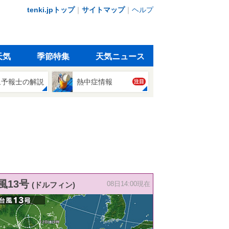
tenki.jpトップ
｜
サイトマップ
｜
ヘルプ
天気
季節特集
天気ニュース
象予報士の解説
熱中症情報
注目
風13号
(ドルフィン)
08日14:00現在