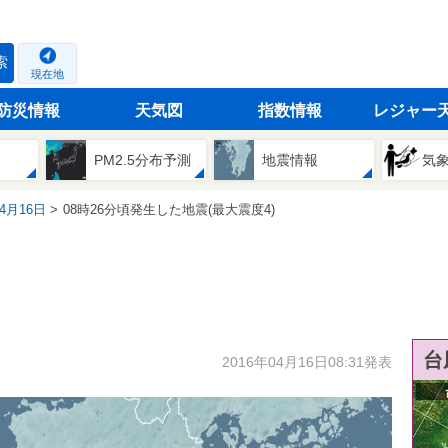
索
現在地
防災情報
天気図
指数情報
レジャー
PM2.5分布予測
地震情報
気
04月16日
08時26分頃発生した地震(最大震度4)
台
2016年04月16日08:31発表