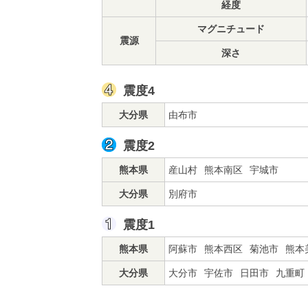
経度
マグニチュード
震源
深さ
震度4
大分県
由布市
震度2
熊本県
産山村
熊本南区
宇城市
大分県
別府市
震度1
熊本県
阿蘇市
熊本西区
菊池市
熊本
大分県
大分市
宇佐市
日田市
九重町