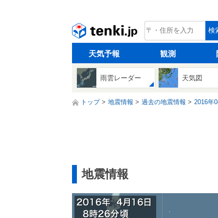
tenki.jp
検
天気予報
観測
雨雲レーダー
天気図
トップ
地震情報
過去の地震情報
2016年
地震情報