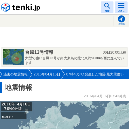
tenki.jp
検索
メニュー
現在地
台風13号情報
06日20:00現在
大型で強い台風13号が南大東島の北北東約90kmを西に進んでい
ます
過去の地震情報
2016年04月16日
07時40分頃発生した地震(最大震度3)
地震情報
2016年04月16日07:43発表