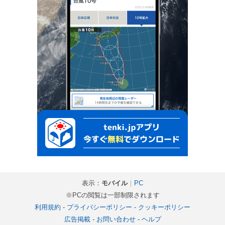
表示：
モバイル
｜
PC
※PCの閲覧は一部制限されます
利用規約
-
プライバシーポリシー
-
クッキーポリシー
広告掲載
-
お問い合わせ
-
ヘルプ