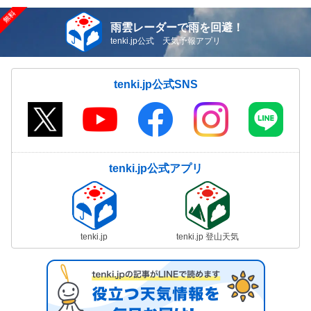
雨雲レーダーで雨を回避！
tenki.jp公式 天気予報アプリ
tenki.jp公式SNS
tenki.jp公式アプリ
tenki.jp
tenki.jp 登山天気