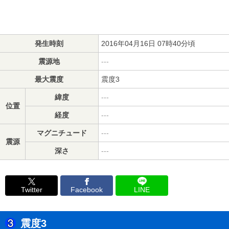
発生時刻
2016年04月16日 07時40分頃
震源地
---
最大震度
震度3
緯度
---
位置
経度
---
マグニチュード
---
震源
深さ
---
Twitter
Facebook
LINE
震度3