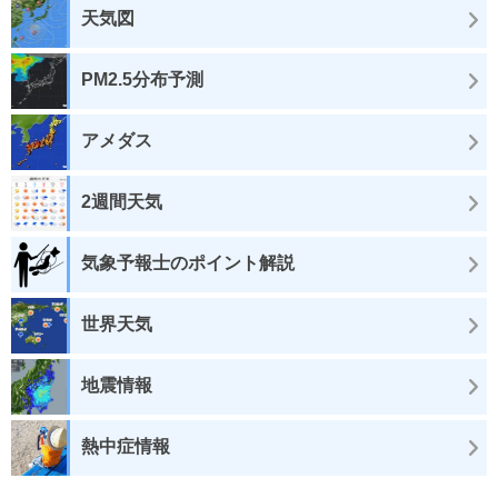
天気図
PM2.5分布予測
アメダス
2週間天気
気象予報士のポイント解説
世界天気
地震情報
熱中症情報