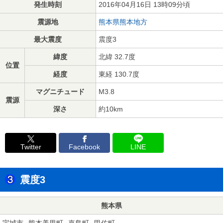
発生時刻
2016年04月16日 13時09分頃
震源地
熊本県熊本地方
最大震度
震度3
緯度
北緯 32.7度
位置
経度
東経 130.7度
マグニチュード
M3.8
震源
深さ
約10km
Twitter
Facebook
LINE
震度3
熊本県
宇城市
熊本美里町
嘉島町
甲佐町