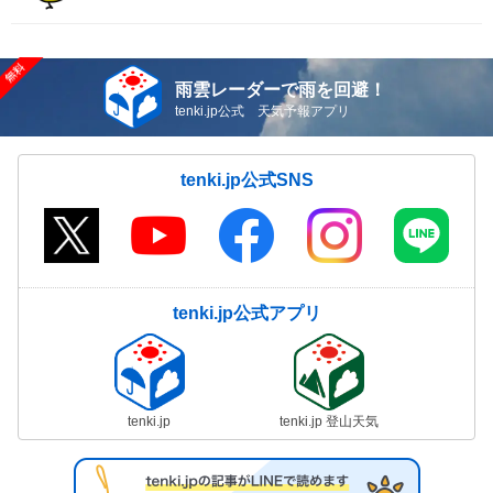
雨雲レーダーで雨を回避！
tenki.jp公式 天気予報アプリ
tenki.jp公式SNS
tenki.jp公式アプリ
tenki.jp
tenki.jp 登山天気