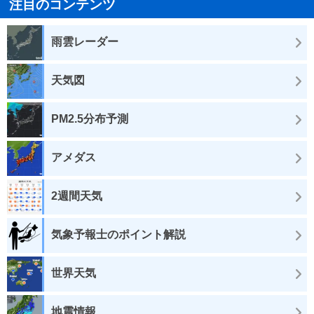
注目のコンテンツ
雨雲レーダー
天気図
PM2.5分布予測
アメダス
2週間天気
気象予報士のポイント解説
世界天気
地震情報