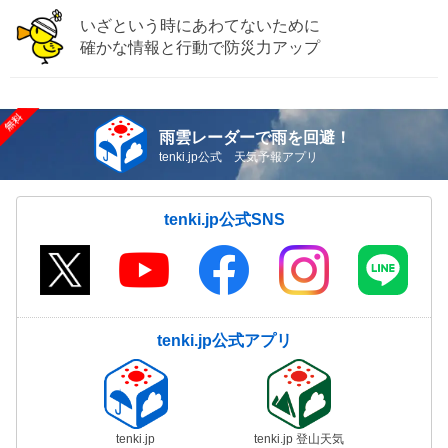
いざという時にあわてないために
確かな情報と行動で防災力アップ
雨雲レーダーで雨を回避！
tenki.jp公式 天気予報アプリ
tenki.jp公式SNS
tenki.jp公式アプリ
tenki.jp
tenki.jp 登山天気