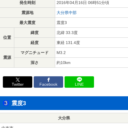
発生時刻
2016年04月16日 06時51分頃
震源地
大分県中部
最大震度
震度3
緯度
北緯 33.3度
位置
経度
東経 131.4度
マグニチュード
M3.2
震源
深さ
約10km
Twitter
Facebook
LINE
震度3
大分県
由布市