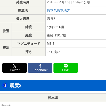
発生時刻
2016年04月16日 15時44分頃
震源地
熊本県熊本地方
最大震度
震度3
緯度
北緯 32.6度
位置
経度
東経 130.7度
マグニチュード
M3.5
震源
深さ
ごく浅い
Twitter
Facebook
LINE
震度3
熊本県
宇城市