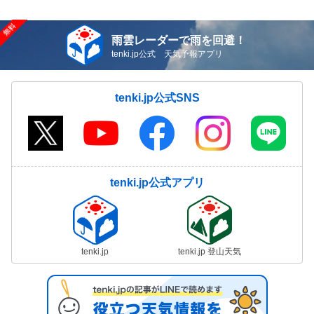
雨雲レーダーで雨を回避！
tenki.jp公式 天気予報アプリ
tenki.jp公式SNS
tenki.jp公式アプリ
tenki.jp
tenki.jp 登山天気