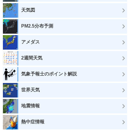
天気図
PM2.5分布予測
アメダス
2週間天気
気象予報士のポイント解説
世界天気
地震情報
熱中症情報