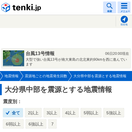
tenki.jp
検索
メニュー
現在地
台風13号情報
06日20:00現在
大型で強い台風13号が南大東島の北北東約90kmを西に進んでい
ます
地震情報
震源地ごとの地震発生回数
大分県中部を震源とする地震情報
大分県中部を震源とする地震情報
震度別：
全て
2以上
3以上
4以上
5弱以上
5強以上
6弱以上
6強以上
7