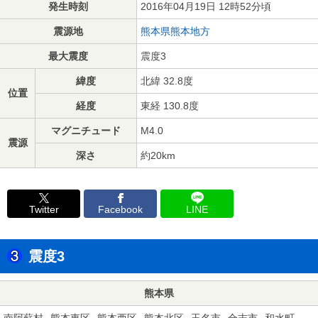
発生時刻
2016年04月19日 12時52分頃
震源地
熊本県熊本地方
最大震度
震度3
緯度
北緯 32.8度
位置
経度
東経 130.8度
マグニチュード
M4.0
震源
深さ
約20km
Twitter
Facebook
LINE
震度3
熊本県
南阿蘇村
熊本東区
熊本西区
熊本北区
玉名市
合志市
和水町