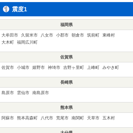
震度1
福岡県
大牟田市
久留米市
八女市
小郡市
朝倉市
筑前町
東峰村
大木町
福岡広川町
佐賀県
佐賀市
小城市
嬉野市
神埼市
吉野ヶ里町
上峰町
みやき町
長崎県
島原市
雲仙市
南島原市
熊本県
阿蘇市
熊本高森町
八代市
荒尾市
南関町
天草市
五木村
大分県