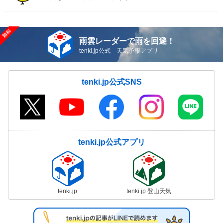
雨雲レーダーで雨を回避！
tenki.jp公式 天気予報アプリ
tenki.jp公式SNS
tenki.jp公式アプリ
tenki.jp
tenki.jp 登山天気