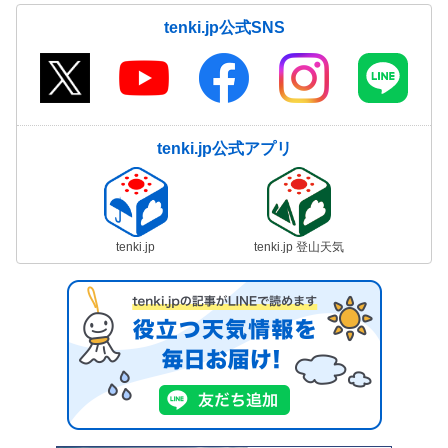
tenki.jp公式SNS
tenki.jp公式アプリ
tenki.jp
tenki.jp 登山天気