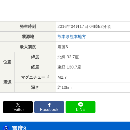
発生時刻
2016年04月17日 04時52分頃
震源地
熊本県熊本地方
最大震度
震度3
緯度
北緯 32.7度
位置
経度
東経 130.7度
マグニチュード
M2.7
震源
深さ
約10km
Twitter
Facebook
LINE
震度3