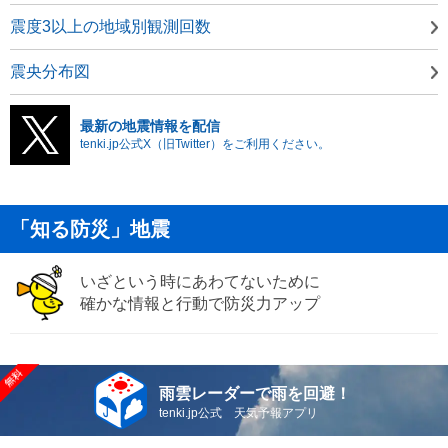
震度3以上の地域別観測回数
震央分布図
最新の地震情報を配信
tenki.jp公式X（旧Twitter）をご利用ください。
「知る防災」地震
いざという時にあわてないために
確かな情報と行動で防災力アップ
雨雲レーダーで雨を回避！
tenki.jp公式 天気予報アプリ