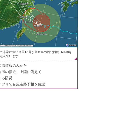
で非常に強い台風13号が久米島の西北西約160kmを
進んでいます
台風情報のみかた
台風の接近、上陸に備えて
知る防災
アプリで台風進路予報を確認