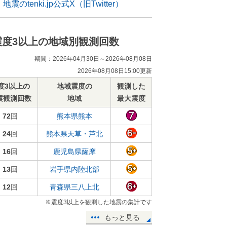
地震のtenki.jp公式X（旧Twitter）
震度3以上の地域別観測回数
期間：2026年04月30日～2026年08月08日
2026年08月08日15:00更新
度3以上の
地域震度の
観測した
震観測回数
地域
最大震度
72
回
熊本県熊本
24
回
熊本県天草・芦北
16
回
鹿児島県薩摩
13
回
岩手県内陸北部
12
回
青森県三八上北
※震度3以上を観測した地震の集計です
もっと見る