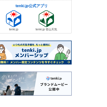
tenki.jp公式アプリ
tenki.jp
tenki.jp 登山天気