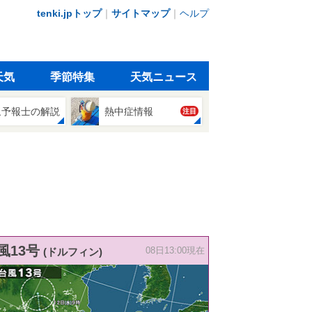
tenki.jpトップ
｜
サイトマップ
｜
ヘルプ
天気
季節特集
天気ニュース
象予報士の解説
熱中症情報
注目
風13号
(ドルフィン)
08日13:00現在