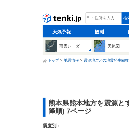
tenki.jp
検
天気予報
観測
雨雲レーダー
天気図
トップ
地震情報
震源地ごとの地震発生回数
熊本県熊本地方を震源と
降順) 7ページ
震度別：