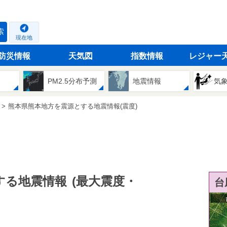
索
現在地
防災情報
天気図
指数情報
レジャー
PM2.5分布予測
地震情報
気
熊本県熊本地方を震源とする地震情報(震度)
する地震情報
(最大震度・
台