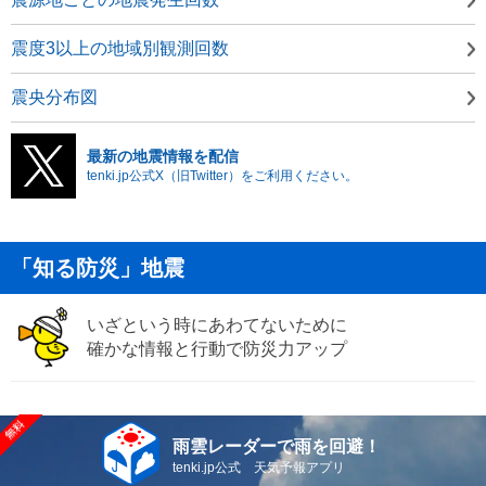
震度3以上の地域別観測回数
震央分布図
最新の地震情報を配信
tenki.jp公式X（旧Twitter）をご利用ください。
「知る防災」地震
いざという時にあわてないために
確かな情報と行動で防災力アップ
雨雲レーダーで雨を回避！
tenki.jp公式 天気予報アプリ