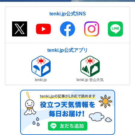
tenki.jp公式SNS
tenki.jp公式アプリ
tenki.jp
tenki.jp 登山天気