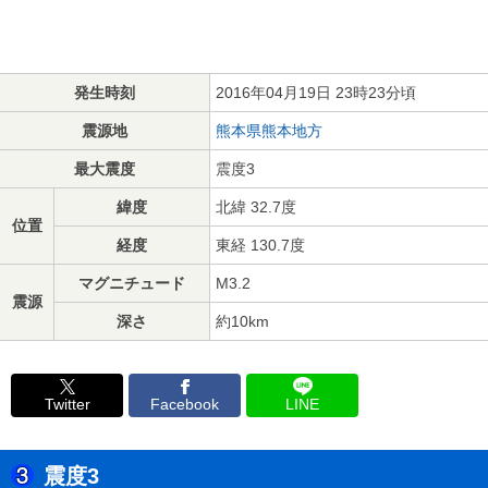
発生時刻
2016年04月19日 23時23分頃
震源地
熊本県熊本地方
最大震度
震度3
緯度
北緯 32.7度
位置
経度
東経 130.7度
マグニチュード
M3.2
震源
深さ
約10km
Twitter
Facebook
LINE
震度3