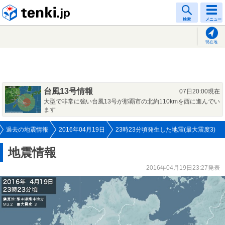
tenki.jp
検索
メニュー
現在地
台風13号情報
07日20:00現在
大型で非常に強い台風13号が那覇市の北約110kmを西に進んでい
ます
過去の地震情報
2016年04月19日
23時23分頃発生した地震(最大震度3)
地震情報
2016年04月19日23:27発表