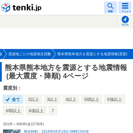
tenki.jp
検索
メニュー
現在地
報
震源地ごとの地震発生回数
熊本県熊本地方を震源とする地震情報(震度)
熊本県熊本地方を震源とする地震情報
(最大震度・降順) 4ページ
震度別：
全て
2以上
3以上
4以上
5弱以上
5強以上
6弱以上
6強以上
7
301件～400件(全2278件)
発生時刻：2016年04月19日 09時23分頃