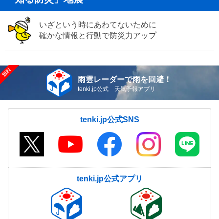
いざという時にあわてないために
確かな情報と行動で防災力アップ
雨雲レーダーで雨を回避！
tenki.jp公式 天気予報アプリ
tenki.jp公式SNS
tenki.jp公式アプリ