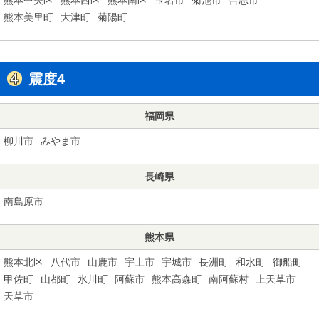
熊本美里町
大津町
菊陽町
震度4
福岡県
柳川市
みやま市
長崎県
南島原市
熊本県
熊本北区
八代市
山鹿市
宇土市
宇城市
長洲町
和水町
御船町
甲佐町
山都町
氷川町
阿蘇市
熊本高森町
南阿蘇村
上天草市
天草市