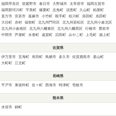
福岡早良区
筑紫野市
春日市
大野城市
太宰府市
福岡古賀市
福岡那珂川町
宇美町
篠栗町
志免町
須恵町
久山町
粕屋町
直方市
宮若市
嘉麻市
小竹町
鞍手町
桂川町
添田町
糸田町
大任町
赤村
福智町
北九州門司区
北九州若松区
北九州小倉北区
北九州小倉南区
北九州八幡東区
北九州八幡西区
行橋市
豊前市
中間市
芦屋町
水巻町
遠賀町
苅田町
みやこ町
上毛町
築上町
佐賀県
伊万里市
玄海町
有田町
鳥栖市
多久市
佐賀鹿島市
基山町
大町町
江北町
長崎県
平戸市
東彼杵町
佐々町
西海市
時津町
壱岐市
熊本県
水俣市
錦町