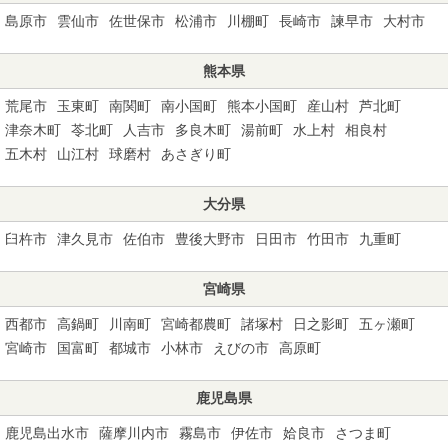
島原市
雲仙市
佐世保市
松浦市
川棚町
長崎市
諫早市
大村市
熊本県
荒尾市
玉東町
南関町
南小国町
熊本小国町
産山村
芦北町
津奈木町
苓北町
人吉市
多良木町
湯前町
水上村
相良村
五木村
山江村
球磨村
あさぎり町
大分県
臼杵市
津久見市
佐伯市
豊後大野市
日田市
竹田市
九重町
宮崎県
西都市
高鍋町
川南町
宮崎都農町
諸塚村
日之影町
五ヶ瀬町
宮崎市
国富町
都城市
小林市
えびの市
高原町
鹿児島県
鹿児島出水市
薩摩川内市
霧島市
伊佐市
姶良市
さつま町