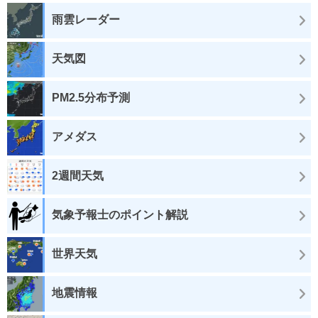
雨雲レーダー
天気図
PM2.5分布予測
アメダス
2週間天気
気象予報士のポイント解説
世界天気
地震情報