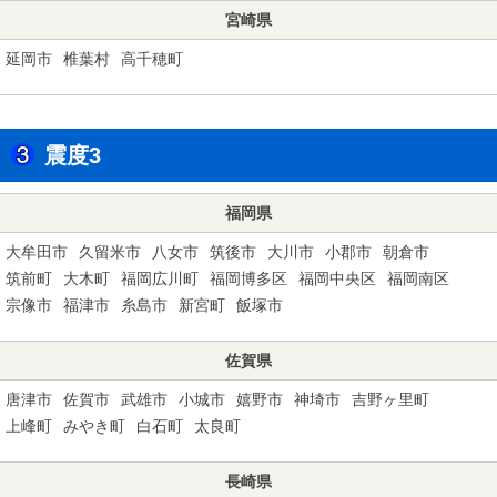
宮崎県
延岡市
椎葉村
高千穂町
震度3
福岡県
大牟田市
久留米市
八女市
筑後市
大川市
小郡市
朝倉市
筑前町
大木町
福岡広川町
福岡博多区
福岡中央区
福岡南区
宗像市
福津市
糸島市
新宮町
飯塚市
佐賀県
唐津市
佐賀市
武雄市
小城市
嬉野市
神埼市
吉野ヶ里町
上峰町
みやき町
白石町
太良町
長崎県