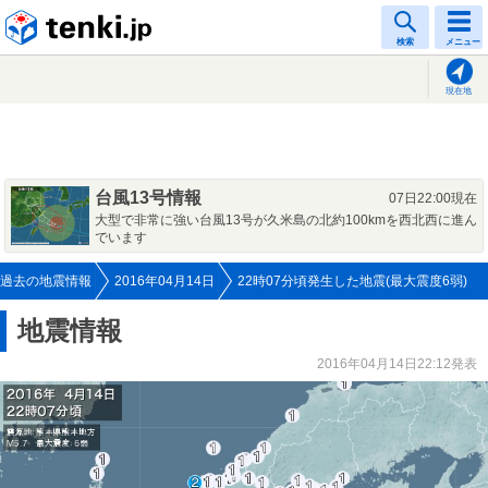
tenki.jp
検索
メニュー
現在地
台風13号情報
07日22:00現在
大型で非常に強い台風13号が久米島の北約100kmを西北西に進ん
でいます
過去の地震情報
2016年04月14日
22時07分頃発生した地震(最大震度6弱)
地震情報
2016年04月14日22:12発表