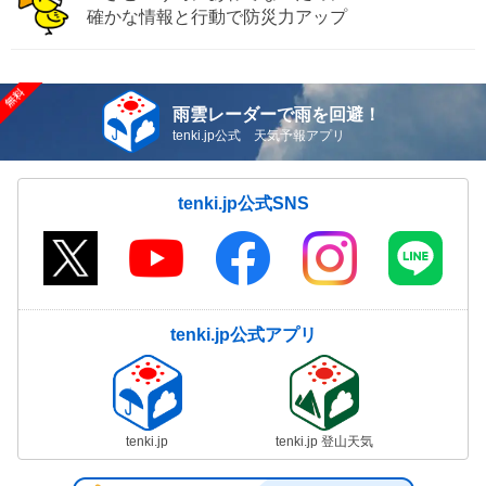
確かな情報と行動で防災力アップ
雨雲レーダーで雨を回避！
tenki.jp公式 天気予報アプリ
tenki.jp公式SNS
tenki.jp公式アプリ
tenki.jp
tenki.jp 登山天気