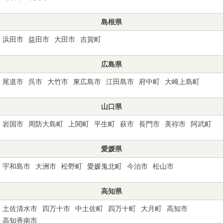
島根県
浜田市
益田市
大田市
吉賀町
広島県
尾道市
呉市
大竹市
東広島市
江田島市
府中町
大崎上島町
山口県
岩国市
周防大島町
上関町
平生町
萩市
長門市
美祢市
阿武町
愛媛県
宇和島市
大洲市
松野町
愛媛鬼北町
今治市
松山市
高知県
土佐清水市
四万十市
中土佐町
四万十町
大月町
高知市
高知香南市