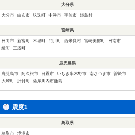
大分県
大分市
由布市
玖珠町
中津市
宇佐市
姫島村
宮崎県
日向市
新富町
木城町
門川町
西米良村
宮崎美郷町
日南市
綾町
三股町
鹿児島県
鹿児島市
阿久根市
日置市
いちき串木野市
南さつま市
曽於市
大崎町
肝付町
薩摩川内市甑島
震度1
鳥取県
鳥取市
境港市