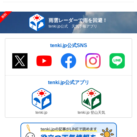
雨雲レーダーで雨を回避！
tenki.jp公式 天気予報アプリ
tenki.jp公式SNS
tenki.jp公式アプリ
tenki.jp
tenki.jp 登山天気