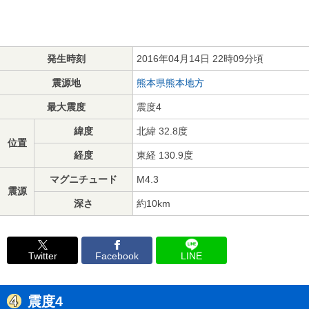
発生時刻
2016年04月14日 22時09分頃
震源地
熊本県熊本地方
最大震度
震度4
緯度
北緯 32.8度
位置
経度
東経 130.9度
マグニチュード
M4.3
震源
深さ
約10km
Twitter
Facebook
LINE
震度4