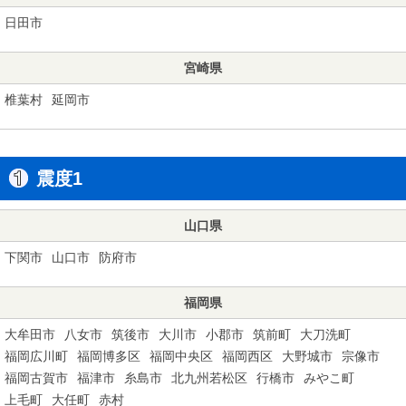
日田市
宮崎県
椎葉村
延岡市
震度1
山口県
下関市
山口市
防府市
福岡県
大牟田市
八女市
筑後市
大川市
小郡市
筑前町
大刀洗町
福岡広川町
福岡博多区
福岡中央区
福岡西区
大野城市
宗像市
福岡古賀市
福津市
糸島市
北九州若松区
行橋市
みやこ町
上毛町
大任町
赤村