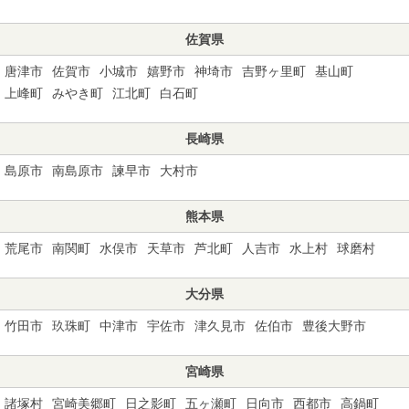
佐賀県
唐津市
佐賀市
小城市
嬉野市
神埼市
吉野ヶ里町
基山町
上峰町
みやき町
江北町
白石町
長崎県
島原市
南島原市
諫早市
大村市
熊本県
荒尾市
南関町
水俣市
天草市
芦北町
人吉市
水上村
球磨村
大分県
竹田市
玖珠町
中津市
宇佐市
津久見市
佐伯市
豊後大野市
宮崎県
諸塚村
宮崎美郷町
日之影町
五ヶ瀬町
日向市
西都市
高鍋町