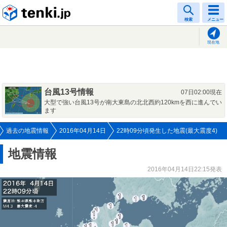
tenki.jp
検索
メニュー
現在地
台風13号情報
07日02:00現在
大型で強い台風13号が南大東島の北北西約120kmを西に進んでい
ます
過去の地震情報
2016年04月14日
22時09分頃発生した地震(最大震度4)
地震情報
2016年04月14日22:15発表