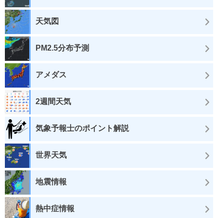
天気図
PM2.5分布予測
アメダス
2週間天気
気象予報士のポイント解説
世界天気
地震情報
熱中症情報