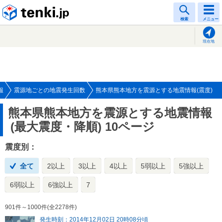
tenki.jp
検索
メニュー
現在地
報
震源地ごとの地震発生回数
熊本県熊本地方を震源とする地震情報(震度)
熊本県熊本地方を震源とする地震情報
(最大震度・降順) 10ページ
震度別：
全て
2以上
3以上
4以上
5弱以上
5強以上
6弱以上
6強以上
7
901件～1000件(全2278件)
発生時刻：2014年12月02日 20時08分頃