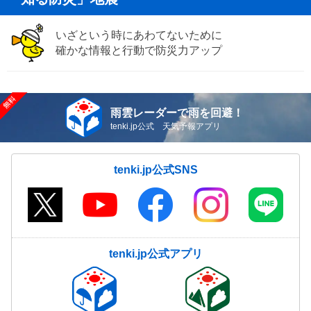
いざという時にあわてないために
確かな情報と行動で防災力アップ
雨雲レーダーで雨を回避！
tenki.jp公式 天気予報アプリ
tenki.jp公式SNS
tenki.jp公式アプリ