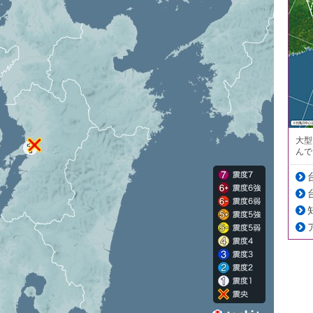
大型
んで