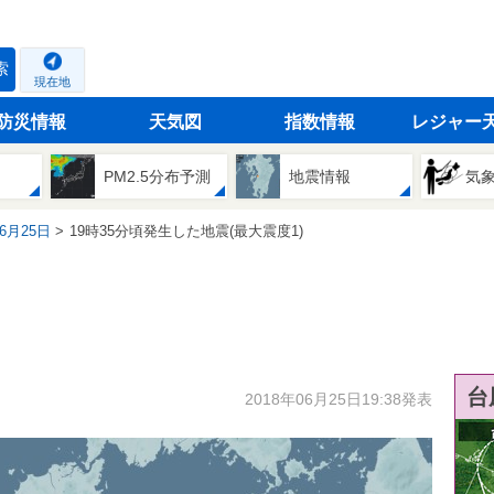
索
現在地
防災情報
天気図
指数情報
レジャー
PM2.5分布予測
地震情報
気
06月25日
19時35分頃発生した地震(最大震度1)
台
2018年06月25日19:38発表