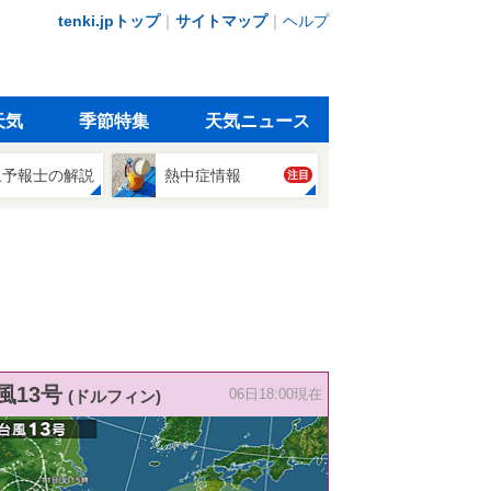
tenki.jpトップ
｜
サイトマップ
｜
ヘルプ
天気
季節特集
天気ニュース
象予報士の解説
熱中症情報
注目
風13号
(ドルフィン)
06日18:00現在