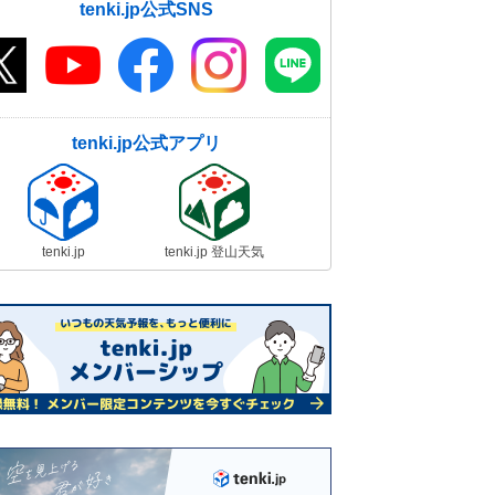
tenki.jp公式SNS
tenki.jp公式アプリ
tenki.jp
tenki.jp 登山天気