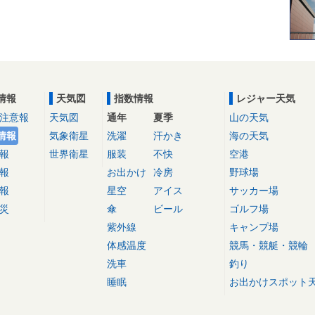
情報
天気図
指数情報
レジャー天気
注意報
天気図
通年
夏季
山の天気
情報
気象衛星
洗濯
汗かき
海の天気
報
世界衛星
服装
不快
空港
報
お出かけ
冷房
野球場
報
星空
アイス
サッカー場
災
傘
ビール
ゴルフ場
紫外線
キャンプ場
体感温度
競馬・競艇・競輪
洗車
釣り
睡眠
お出かけスポット