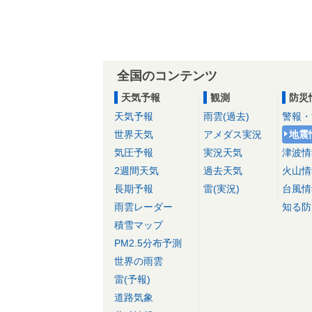
全国のコンテンツ
天気予報
観測
防災
天気予報
雨雲(過去)
警報・
世界天気
アメダス実況
地震
気圧予報
実況天気
津波情
2週間天気
過去天気
火山情
長期予報
雷(実況)
台風情
雨雲レーダー
知る防
積雪マップ
PM2.5分布予測
世界の雨雲
雷(予報)
道路気象