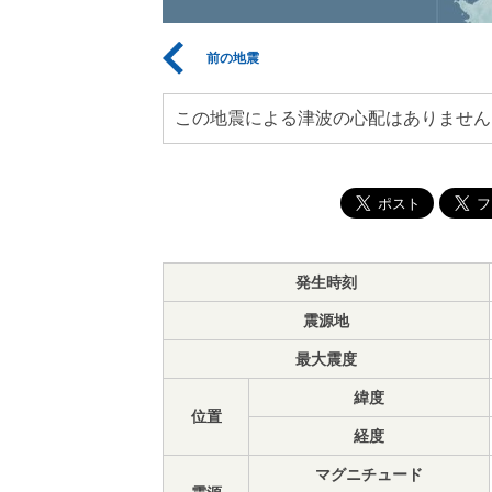
前の地震
この地震による津波の心配はありません
発生時刻
震源地
最大震度
緯度
位置
経度
マグニチュード