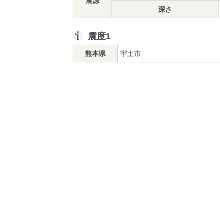
震源
深さ
震度1
熊本県
宇土市