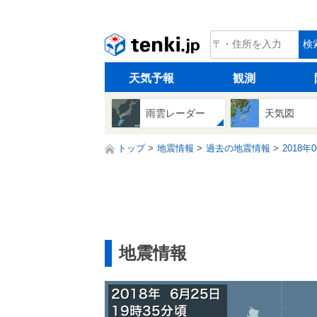
tenki.jp
検
天気予報
観測
雨雲レーダー
天気図
トップ
地震情報
過去の地震情報
2018年
地震情報