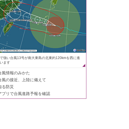
で強い台風13号が南大東島の北東約120kmを西に進
います
台風情報のみかた
台風の接近、上陸に備えて
知る防災
アプリで台風進路予報を確認