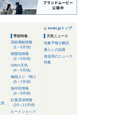
tenki.jpトップ
季節特集
天気ニュース
花粉飛散情報
気象予報士解説
(1～5月頃)
暮らしの話題
桜開花情報
放送局のニュース
(2～5月頃)
特集
GWの天気
(4～5月頃)
梅雨入り・明け
(5～7月頃)
熱中症情報
(4～9月頃)
紅葉見頃情報
天気
(10～11月頃)
ヒートショック