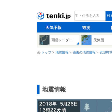
tenki.jp
検
天気予報
観測
雨雲レーダー
天気図
トップ
地震情報
過去の地震情報
2018年
地震情報