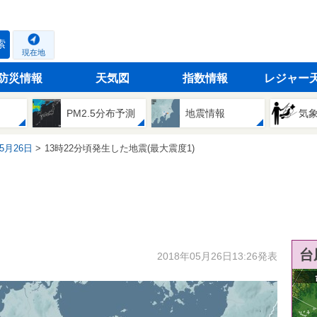
索
現在地
防災情報
天気図
指数情報
レジャー
PM2.5分布予測
地震情報
気
05月26日
13時22分頃発生した地震(最大震度1)
台
2018年05月26日13:26発表