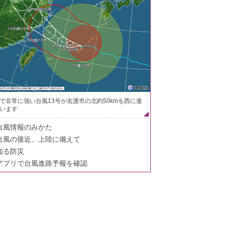
で非常に強い台風13号が名護市の北約50kmを西に進
います
台風情報のみかた
台風の接近、上陸に備えて
知る防災
アプリで台風進路予報を確認