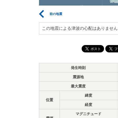
前の地震
この地震による津波の心配はありません
発生時刻
震源地
最大震度
緯度
位置
経度
マグニチュード