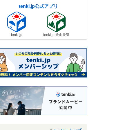
tenki.jp公式アプリ
tenki.jp
tenki.jp 登山天気