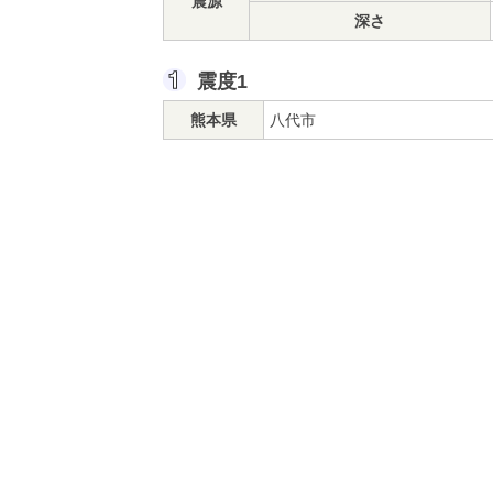
震源
深さ
震度1
熊本県
八代市