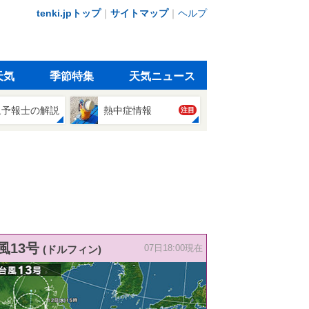
tenki.jpトップ
｜
サイトマップ
｜
ヘルプ
天気
季節特集
天気ニュース
象予報士の解説
熱中症情報
注目
風13号
(ドルフィン)
07日18:00現在