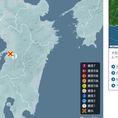
大型
んで