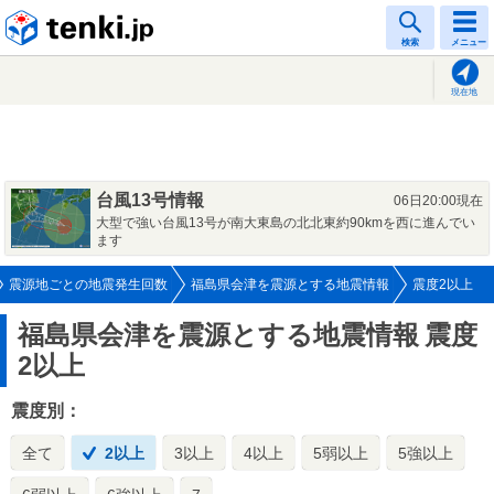
tenki.jp
検索
メニュー
現在地
台風13号情報
06日20:00現在
大型で強い台風13号が南大東島の北北東約90kmを西に進んでい
ます
震源地ごとの地震発生回数
福島県会津を震源とする地震情報
震度2以上
福島県会津を震源とする地震情報
震度
2以上
震度別：
全て
2以上
3以上
4以上
5弱以上
5強以上