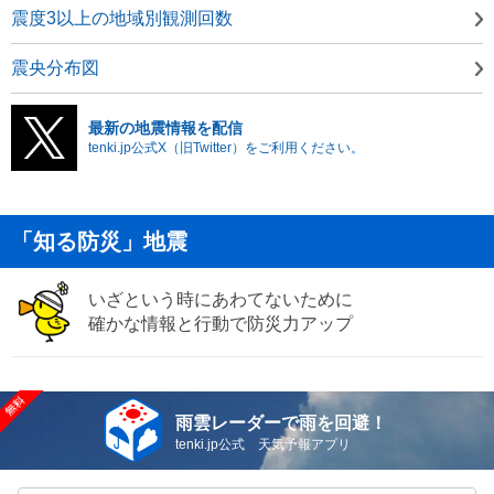
震度3以上の地域別観測回数
震央分布図
最新の地震情報を配信
tenki.jp公式X（旧Twitter）をご利用ください。
「知る防災」地震
いざという時にあわてないために
確かな情報と行動で防災力アップ
雨雲レーダーで雨を回避！
tenki.jp公式 天気予報アプリ