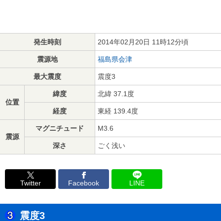
発生時刻
2014年02月20日 11時12分頃
震源地
福島県会津
最大震度
震度3
緯度
北緯 37.1度
位置
経度
東経 139.4度
マグニチュード
M3.6
震源
深さ
ごく浅い
Twitter
Facebook
LINE
震度3