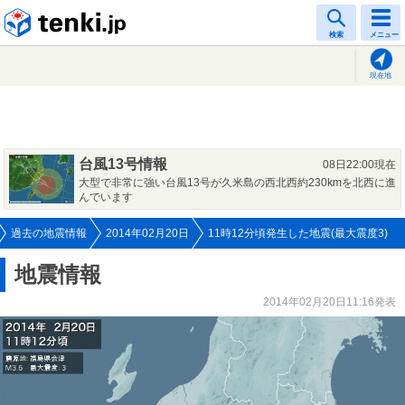
tenki.jp
検索
メニュー
現在地
台風13号情報
08日22:00現在
大型で非常に強い台風13号が久米島の西北西約230kmを北西に進
んでいます
過去の地震情報
2014年02月20日
11時12分頃発生した地震(最大震度3)
地震情報
2014年02月20日11:16発表