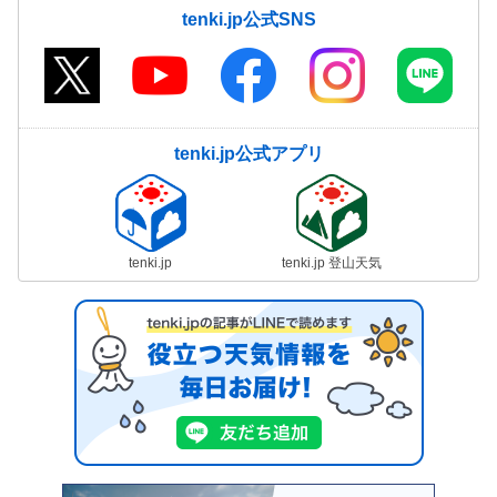
tenki.jp公式SNS
tenki.jp公式アプリ
tenki.jp
tenki.jp 登山天気