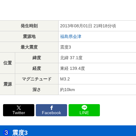
発生時刻
2013年08月01日 21時18分頃
震源地
福島県会津
最大震度
震度3
緯度
北緯 37.1度
位置
経度
東経 139.4度
マグニチュード
M3.2
震源
深さ
約10km
Twitter
Facebook
LINE
震度3