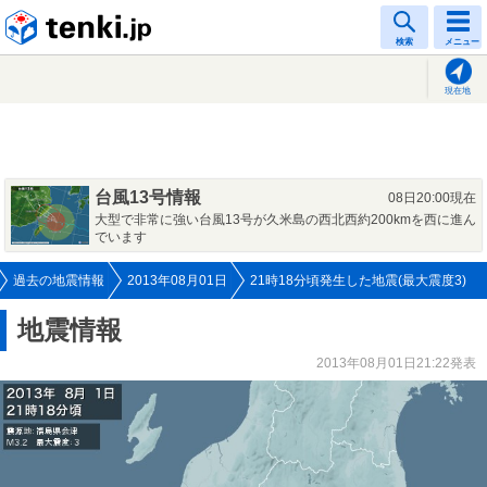
tenki.jp
検索
メニュー
現在地
台風13号情報
08日20:00現在
大型で非常に強い台風13号が久米島の西北西約200kmを西に進ん
でいます
過去の地震情報
2013年08月01日
21時18分頃発生した地震(最大震度3)
地震情報
2013年08月01日21:22発表