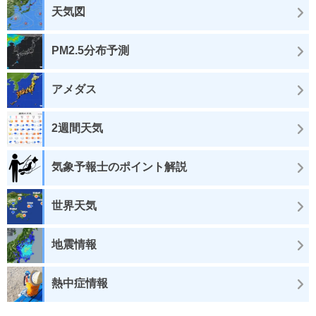
天気図
PM2.5分布予測
アメダス
2週間天気
気象予報士のポイント解説
世界天気
地震情報
熱中症情報