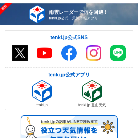
雨雲レーダーで雨を回避！
tenki.jp公式 天気予報アプリ
tenki.jp公式SNS
tenki.jp公式アプリ
tenki.jp
tenki.jp 登山天気