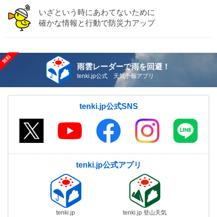
いざという時にあわてないために
確かな情報と行動で防災力アップ
雨雲レーダーで雨を回避！
tenki.jp公式 天気予報アプリ
tenki.jp公式SNS
tenki.jp公式アプリ
tenki.jp
tenki.jp 登山天気