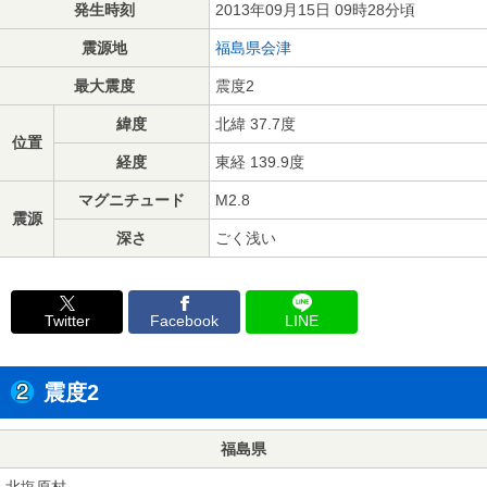
発生時刻
2013年09月15日 09時28分頃
震源地
福島県会津
最大震度
震度2
緯度
北緯 37.7度
位置
経度
東経 139.9度
マグニチュード
M2.8
震源
深さ
ごく浅い
Twitter
Facebook
LINE
震度2
福島県
北塩原村