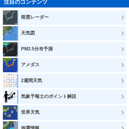
注目のコンテンツ
雨雲レーダー
天気図
PM2.5分布予測
アメダス
2週間天気
気象予報士のポイント解説
世界天気
地震情報