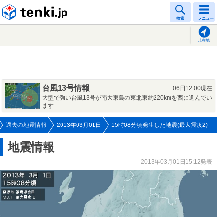
tenki.jp
検索
メニュー
現在地
台風13号情報
06日12:00現在
大型で強い台風13号が南大東島の東北東約220kmを西に進んでい
ます
過去の地震情報
2013年03月01日
15時08分頃発生した地震(最大震度2)
地震情報
2013年03月01日15:12発表