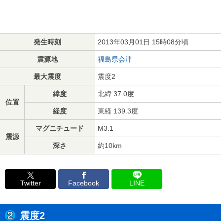
発生時刻
2013年03月01日 15時08分頃
震源地
福島県会津
最大震度
震度2
緯度
北緯 37.0度
位置
経度
東経 139.3度
マグニチュード
M3.1
震源
深さ
約10km
Twitter
Facebook
LINE
震度2