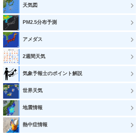
天気図
PM2.5分布予測
アメダス
2週間天気
気象予報士のポイント解説
世界天気
地震情報
熱中症情報