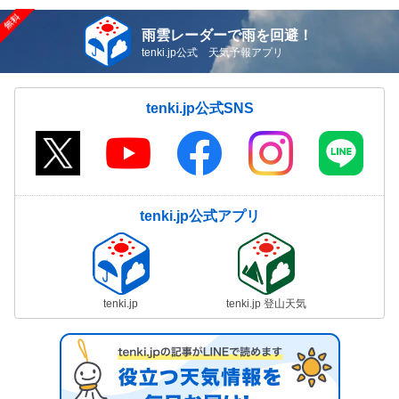
雨雲レーダーで雨を回避！
tenki.jp公式 天気予報アプリ
tenki.jp公式SNS
tenki.jp公式アプリ
tenki.jp
tenki.jp 登山天気