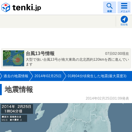
tenki.jp
検索
メニュー
現在地
台風13号情報
07日02:00現在
大型で強い台風13号が南大東島の北北西約120kmを西に進んでい
ます
過去の地震情報
2014年02月25日
01時04分頃発生した地震(最大震度3)
地震情報
2014年02月25日01:09発表