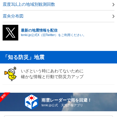
震度3以上の地域別観測回数
震央分布図
最新の地震情報を配信
tenki.jp公式X（旧Twitter）をご利用ください。
「知る防災」地震
いざという時にあわてないために
確かな情報と行動で防災力アップ
雨雲レーダーで雨を回避！
tenki.jp公式 天気予報アプリ