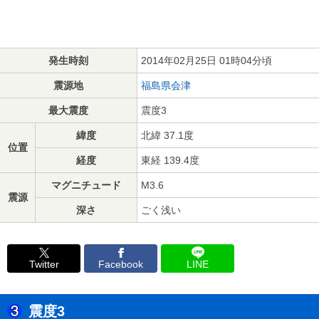
発生時刻
2014年02月25日 01時04分頃
震源地
福島県会津
最大震度
震度3
緯度
北緯 37.1度
位置
経度
東経 139.4度
マグニチュード
M3.6
震源
深さ
ごく浅い
Twitter
Facebook
LINE
震度3