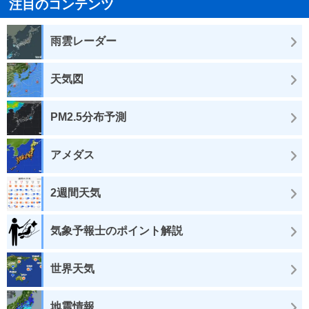
注目のコンテンツ
雨雲レーダー
天気図
PM2.5分布予測
アメダス
2週間天気
気象予報士のポイント解説
世界天気
地震情報