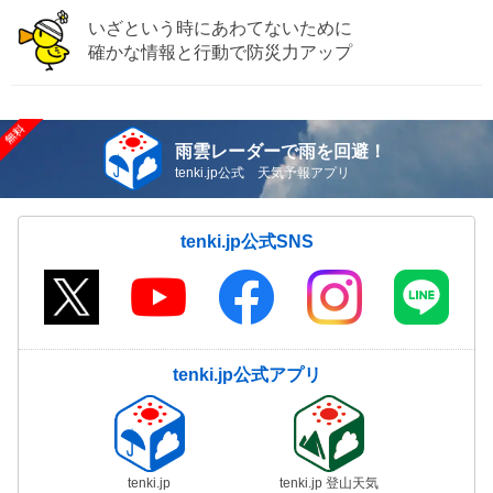
いざという時にあわてないために
確かな情報と行動で防災力アップ
雨雲レーダーで雨を回避！
tenki.jp公式 天気予報アプリ
tenki.jp公式SNS
tenki.jp公式アプリ
tenki.jp
tenki.jp 登山天気