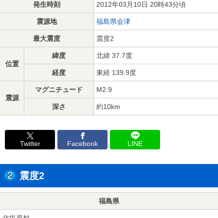
発生時刻
2012年03月10日 20時43分頃
震源地
福島県会津
最大震度
震度2
緯度
北緯 37.7度
位置
経度
東経 139.9度
マグニチュード
M2.9
震源
深さ
約10km
Twitter
Facebook
LINE
震度2
福島県
北塩原村