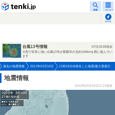
tenki.jp
検索
メニュー
現在地
台風13号情報
07日19:00現在
大型で非常に強い台風13号が那覇市の北約100kmを西に進んでい
ます
過去の地震情報
2012年03月10日
21時19分頃発生した地震(最大震度2)
地震情報
2012年03月10日21:23発表