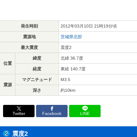
発生時刻
2012年03月10日 21時19分頃
震源地
茨城県北部
最大震度
震度2
緯度
北緯 36.7度
位置
経度
東経 140.7度
マグニチュード
M3.5
震源
深さ
約10km
Twitter
Facebook
LINE
震度2