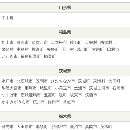
山形県
中山町
福島県
郡山市
白河市
須賀川市
二本松市
鏡石町
天栄村
西郷村
泉崎村
中島村
棚倉町
矢祭町
玉川村
浅川町
古殿町
田村市
いわき市
福島広野町
楢葉町
茨城県
水戸市
北茨城市
笠間市
ひたちなか市
茨城町
東海村
大子町
常陸大宮市
那珂市
城里町
小美玉市
土浦市
茨城古河市
石岡市
つくば市
茨城鹿嶋市
五霞町
境町
坂東市
筑西市
かすみがうら市
桜川市
鉾田市
常総市
栃木県
日光市
大田原市
那須町
宇都宮市
鹿沼市
真岡市
茂木町