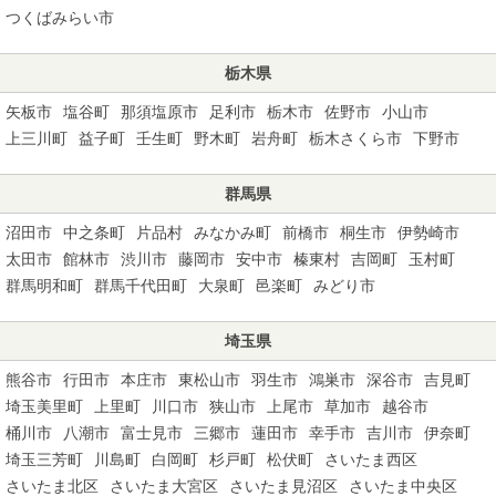
つくばみらい市
栃木県
矢板市
塩谷町
那須塩原市
足利市
栃木市
佐野市
小山市
上三川町
益子町
壬生町
野木町
岩舟町
栃木さくら市
下野市
群馬県
沼田市
中之条町
片品村
みなかみ町
前橋市
桐生市
伊勢崎市
太田市
館林市
渋川市
藤岡市
安中市
榛東村
吉岡町
玉村町
群馬明和町
群馬千代田町
大泉町
邑楽町
みどり市
埼玉県
熊谷市
行田市
本庄市
東松山市
羽生市
鴻巣市
深谷市
吉見町
埼玉美里町
上里町
川口市
狭山市
上尾市
草加市
越谷市
桶川市
八潮市
富士見市
三郷市
蓮田市
幸手市
吉川市
伊奈町
埼玉三芳町
川島町
白岡町
杉戸町
松伏町
さいたま西区
さいたま北区
さいたま大宮区
さいたま見沼区
さいたま中央区