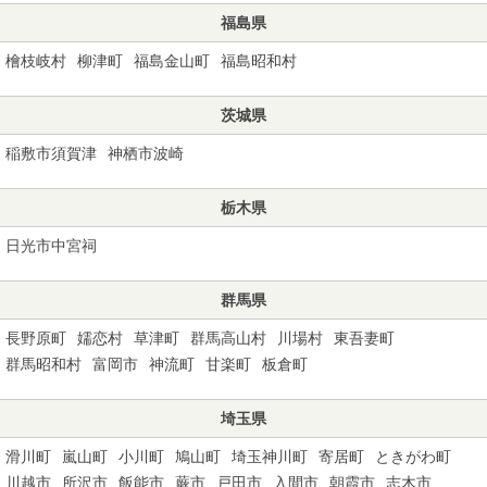
福島県
檜枝岐村
柳津町
福島金山町
福島昭和村
茨城県
稲敷市須賀津
神栖市波崎
栃木県
日光市中宮祠
群馬県
長野原町
嬬恋村
草津町
群馬高山村
川場村
東吾妻町
群馬昭和村
富岡市
神流町
甘楽町
板倉町
埼玉県
滑川町
嵐山町
小川町
鳩山町
埼玉神川町
寄居町
ときがわ町
川越市
所沢市
飯能市
蕨市
戸田市
入間市
朝霞市
志木市