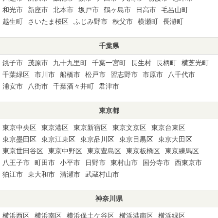
和光市
新座市
北本市
坂戸市
鶴ヶ島市
日高市
毛呂山町
越生町
さいたま桜区
ふじみ野市
秩父市
横瀬町
長瀞町
千葉県
銚子市
茂原市
九十九里町
千葉一宮町
長生村
長柄町
横芝光町
千葉緑区
市川市
船橋市
松戸市
習志野市
市原市
八千代市
浦安市
八街市
千葉酒々井町
君津市
東京都
東京中央区
東京港区
東京新宿区
東京文京区
東京台東区
東京墨田区
東京江東区
東京品川区
東京目黒区
東京大田区
東京世田谷区
東京中野区
東京豊島区
東京板橋区
東京練馬区
八王子市
町田市
小平市
日野市
東村山市
国分寺市
西東京市
狛江市
東大和市
清瀬市
武蔵村山市
神奈川県
横浜西区
横浜南区
横浜保土ケ谷区
横浜港南区
横浜緑区