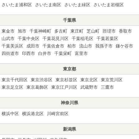
さいたま浦和区
さいたま南区
さいたま緑区
さいたま岩槻区
千葉県
東金市
旭市
千葉神崎町
多古町
東庄町
芝山町
匝瑳市
香取市
山武市
千葉中央区
千葉花見川区
千葉稲毛区
千葉若葉区
千葉美浜区
成田市
千葉佐倉市
柏市
流山市
我孫子市
鎌ケ谷市
四街道市
印西市
白井市
千葉栄町
富里市
東京都
東京千代田区
東京渋谷区
東京杉並区
東京北区
東京荒川区
東京足立区
東京葛飾区
東京江戸川区
武蔵野市
三鷹市
神奈川県
横浜中区
横浜港北区
川崎宮前区
新潟県