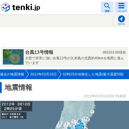
tenki.jp
検索
メニュー
現在地
台風13号情報
08日03:00現在
大型で非常に強い台風13号が久米島の北西約40kmを南西に進ん
でいます
過去の地震情報
2012年03月10日
02時25分頃発生した地震(最大震度5弱)
地震情報
2012年03月10日02:35発表