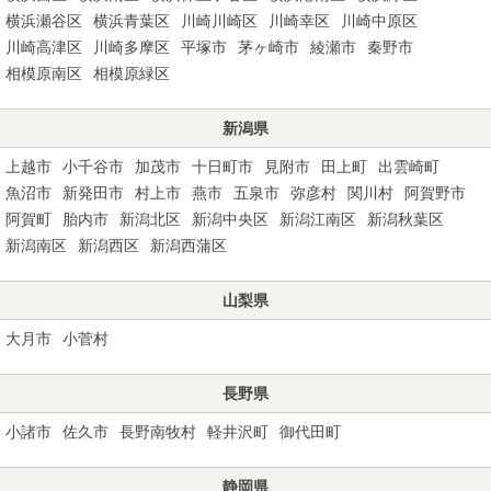
横浜瀬谷区
横浜青葉区
川崎川崎区
川崎幸区
川崎中原区
川崎高津区
川崎多摩区
平塚市
茅ヶ崎市
綾瀬市
秦野市
相模原南区
相模原緑区
新潟県
上越市
小千谷市
加茂市
十日町市
見附市
田上町
出雲崎町
魚沼市
新発田市
村上市
燕市
五泉市
弥彦村
関川村
阿賀野市
阿賀町
胎内市
新潟北区
新潟中央区
新潟江南区
新潟秋葉区
新潟南区
新潟西区
新潟西蒲区
山梨県
大月市
小菅村
長野県
小諸市
佐久市
長野南牧村
軽井沢町
御代田町
静岡県