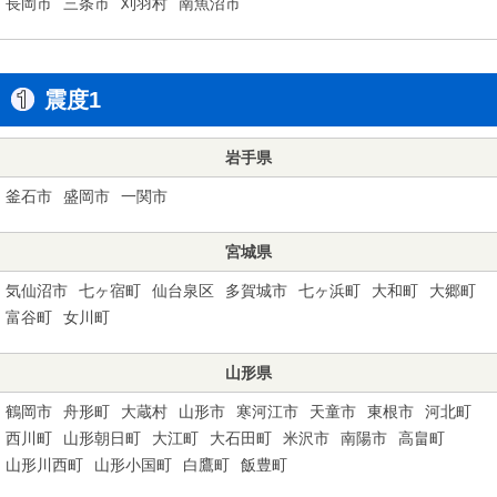
長岡市
三条市
刈羽村
南魚沼市
震度1
岩手県
釜石市
盛岡市
一関市
宮城県
気仙沼市
七ヶ宿町
仙台泉区
多賀城市
七ヶ浜町
大和町
大郷町
富谷町
女川町
山形県
鶴岡市
舟形町
大蔵村
山形市
寒河江市
天童市
東根市
河北町
西川町
山形朝日町
大江町
大石田町
米沢市
南陽市
高畠町
山形川西町
山形小国町
白鷹町
飯豊町