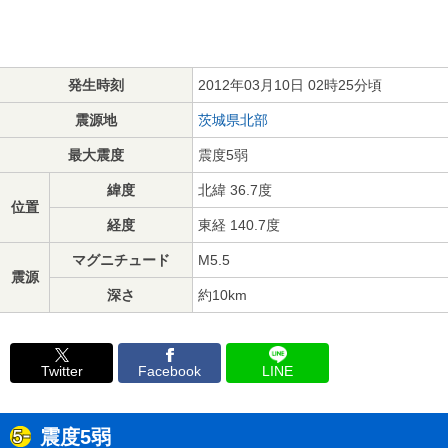
発生時刻
2012年03月10日 02時25分頃
震源地
茨城県北部
最大震度
震度5弱
緯度
北緯 36.7度
位置
経度
東経 140.7度
マグニチュード
M5.5
震源
深さ
約10km
Twitter
Facebook
LINE
震度5弱