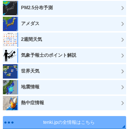
PM2.5分布予測
アメダス
2週間天気
気象予報士のポイント解説
世界天気
地震情報
熱中症情報
tenki.jpの全情報はこちら