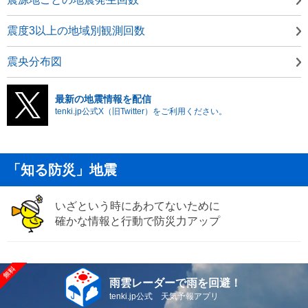
震度3以上の地域別観測回数
震央分布図
最新の地震情報を配信
tenki.jp公式X（旧Twitter）をご利用ください。
「知る防災」地震
いざという時にあわてないために
確かな情報と行動で防災力アップ
雨雲レーダーで雨を回避！
tenki.jp公式 天気予報アプリ