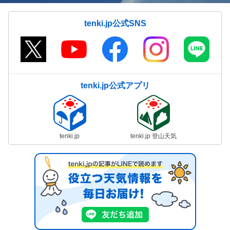
tenki.jp公式SNS
tenki.jp公式アプリ
tenki.jp
tenki.jp 登山天気