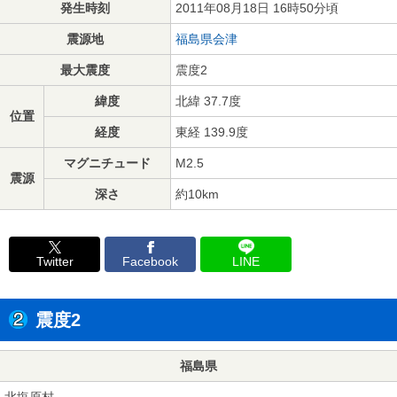
発生時刻
2011年08月18日 16時50分頃
震源地
福島県会津
最大震度
震度2
緯度
北緯 37.7度
位置
経度
東経 139.9度
マグニチュード
M2.5
震源
深さ
約10km
Twitter
Facebook
LINE
震度2
福島県
北塩原村