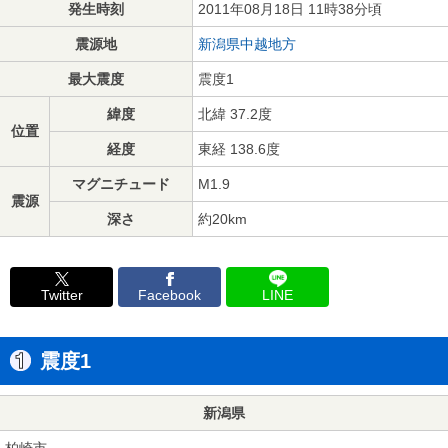
発生時刻
2011年08月18日 11時38分頃
震源地
新潟県中越地方
最大震度
震度1
緯度
北緯 37.2度
位置
経度
東経 138.6度
マグニチュード
M1.9
震源
深さ
約20km
Twitter
Facebook
LINE
震度1
新潟県
柏崎市