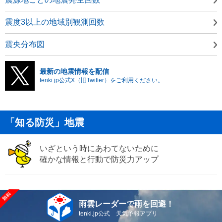
震度3以上の地域別観測回数
震央分布図
最新の地震情報を配信
tenki.jp公式X（旧Twitter）をご利用ください。
「知る防災」地震
いざという時にあわてないために
確かな情報と行動で防災力アップ
雨雲レーダーで雨を回避！
tenki.jp公式 天気予報アプリ