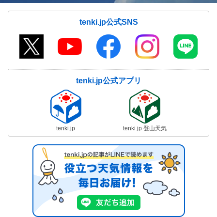
tenki.jp公式SNS
tenki.jp公式アプリ
tenki.jp
tenki.jp 登山天気