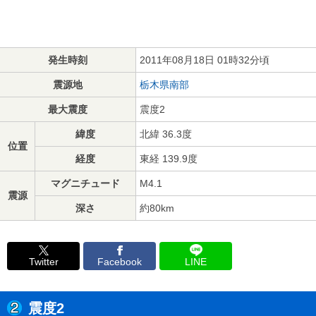
発生時刻
2011年08月18日 01時32分頃
震源地
栃木県南部
最大震度
震度2
緯度
北緯 36.3度
位置
経度
東経 139.9度
マグニチュード
M4.1
震源
深さ
約80km
Twitter
Facebook
LINE
震度2