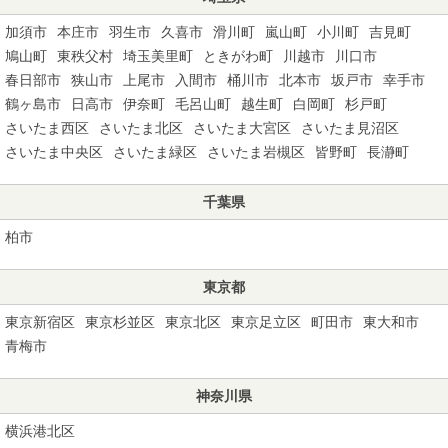
加須市
本庄市
羽生市
久喜市
滑川町
嵐山町
小川町
吉見町
鳩山町
東秩父村
埼玉美里町
ときがわ町
川越市
川口市
春日部市
狭山市
上尾市
入間市
桶川市
北本市
坂戸市
幸手市
鶴ヶ島市
日高市
伊奈町
毛呂山町
越生町
白岡町
杉戸町
さいたま西区
さいたま北区
さいたま大宮区
さいたま見沼区
さいたま中央区
さいたま緑区
さいたま岩槻区
皆野町
長瀞町
千葉県
柏市
東京都
東京新宿区
東京杉並区
東京北区
東京足立区
町田市
東大和市
青梅市
神奈川県
横浜港北区