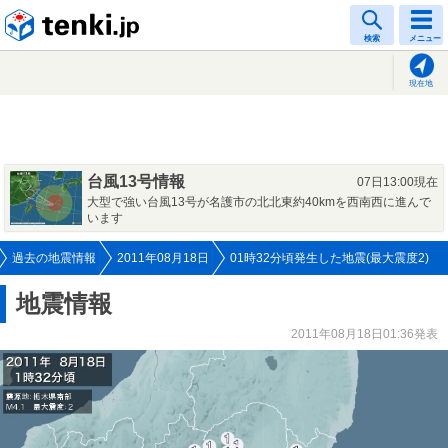
tenki.jp
検索
メニュー
現在地
台風13号情報
07日13:00現在
大型で強い台風13号が名護市の北北東約40kmを西南西に進んで
います
過去の地震情報
2011年08月18日
01時32分頃発生した地震(最大震度2)
地震情報
2011年08月18日01:36発表