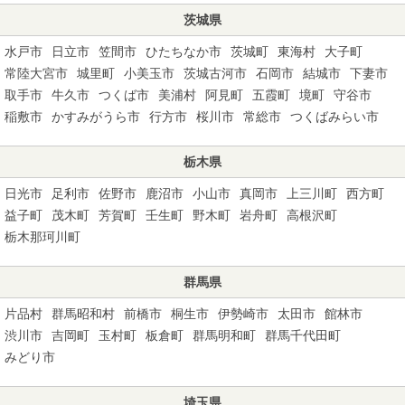
茨城県
水戸市
日立市
笠間市
ひたちなか市
茨城町
東海村
大子町
常陸大宮市
城里町
小美玉市
茨城古河市
石岡市
結城市
下妻市
取手市
牛久市
つくば市
美浦村
阿見町
五霞町
境町
守谷市
稲敷市
かすみがうら市
行方市
桜川市
常総市
つくばみらい市
栃木県
日光市
足利市
佐野市
鹿沼市
小山市
真岡市
上三川町
西方町
益子町
茂木町
芳賀町
壬生町
野木町
岩舟町
高根沢町
栃木那珂川町
群馬県
片品村
群馬昭和村
前橋市
桐生市
伊勢崎市
太田市
館林市
渋川市
吉岡町
玉村町
板倉町
群馬明和町
群馬千代田町
みどり市
埼玉県