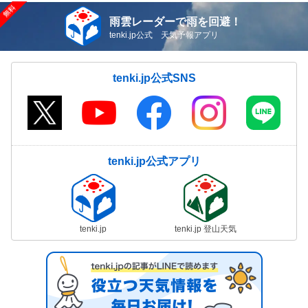
雨雲レーダーで雨を回避！
tenki.jp公式 天気予報アプリ
tenki.jp公式SNS
tenki.jp公式アプリ
tenki.jp
tenki.jp 登山天気