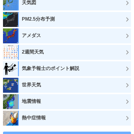
天気図
PM2.5分布予測
アメダス
2週間天気
気象予報士のポイント解説
世界天気
地震情報
熱中症情報