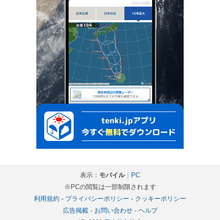
表示：
モバイル
｜
PC
※PCの閲覧は一部制限されます
利用規約
-
プライバシーポリシー
-
クッキーポリシー
広告掲載
-
お問い合わせ
-
ヘルプ