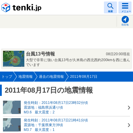
tenki.jp
検索
メニュー
現在地
台風13号情報
08日20:00現在
大型で非常に強い台風13号が久米島の西北西約200kmを西に進ん
でいます
トップ
地震情報
過去の地震情報
2011年08月17日
2011年08月17日の地震情報
発生時刻：2011年08月17日23時32分頃
震源地：福島県浜通り頃
M3.6
最大震度：2
発生時刻：2011年08月17日21時41分頃
震源地：千葉県東方沖頃
M3.7
最大震度：1