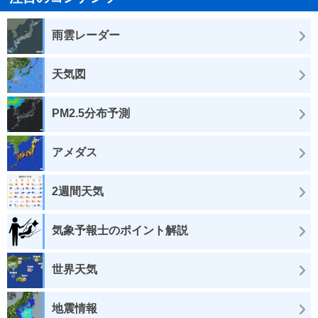
雨雲レーダー
天気図
PM2.5分布予測
アメダス
2週間天気
気象予報士のポイント解説
世界天気
地震情報