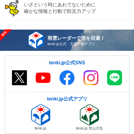
いざという時にあわてないために
確かな情報と行動で防災力アップ
雨雲レーダーで雨を回避！
tenki.jp公式 天気予報アプリ
tenki.jp公式SNS
tenki.jp公式アプリ
tenki.jp
tenki.jp 登山天気