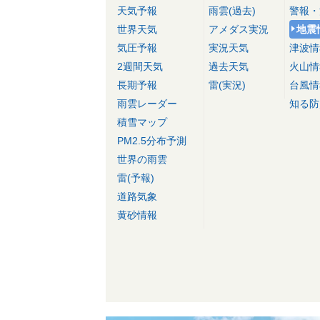
天気予報
雨雲(過去)
警報・
世界天気
アメダス実況
地震
気圧予報
実況天気
津波情
2週間天気
過去天気
火山情
長期予報
雷(実況)
台風情
雨雲レーダー
知る防
積雪マップ
PM2.5分布予測
世界の雨雲
雷(予報)
道路気象
黄砂情報