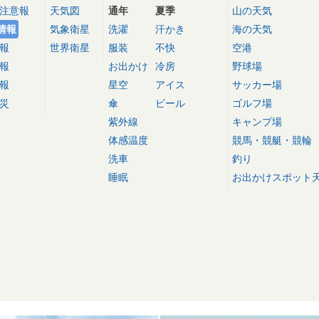
注意報
天気図
通年
夏季
山の天気
情報
気象衛星
洗濯
汗かき
海の天気
報
世界衛星
服装
不快
空港
報
お出かけ
冷房
野球場
報
星空
アイス
サッカー場
災
傘
ビール
ゴルフ場
紫外線
キャンプ場
体感温度
競馬・競艇・競輪
洗車
釣り
睡眠
お出かけスポット