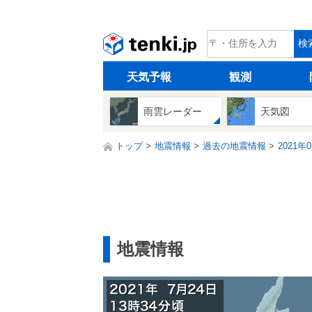
tenki.jp
検
天気予報
観測
雨雲レーダー
天気図
トップ
地震情報
過去の地震情報
2021年
地震情報