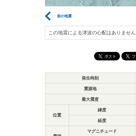
前の地震
この地震による津波の心配はありません
発生時刻
震源地
最大震度
緯度
位置
経度
マグニチュード