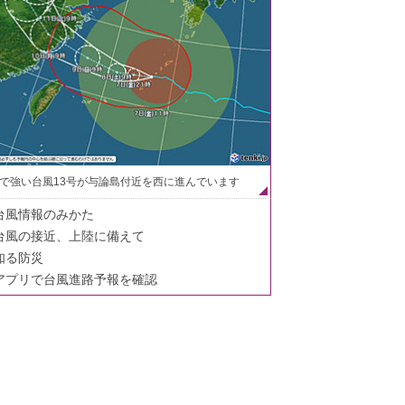
で強い台風13号が与論島付近を西に進んでいます
台風情報のみかた
台風の接近、上陸に備えて
知る防災
アプリで台風進路予報を確認