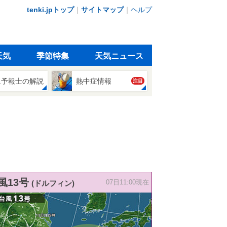
tenki.jpトップ
｜
サイトマップ
｜
ヘルプ
天気
季節特集
天気ニュース
象予報士の解説
熱中症情報
注目
風13号
(ドルフィン)
07日11:00現在