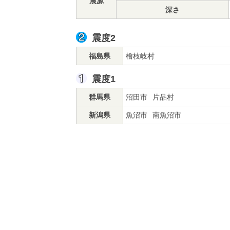
震源
深さ
震度2
福島県
檜枝岐村
震度1
群馬県
沼田市
片品村
新潟県
魚沼市
南魚沼市