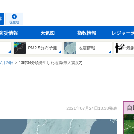
索
現在地
防災情報
天気図
指数情報
レジャー
PM2.5分布予測
地震情報
気
07月24日
13時34分頃発生した地震(最大震度2)
台
2021年07月24日13:38発表