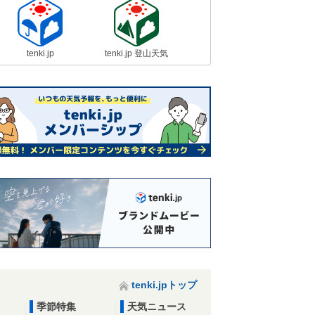
tenki.jp
tenki.jp 登山天気
tenki.jpトップ
季節特集
天気ニュース