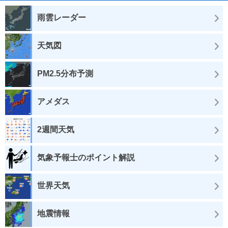
雨雲レーダー
天気図
PM2.5分布予測
アメダス
2週間天気
気象予報士のポイント解説
世界天気
地震情報