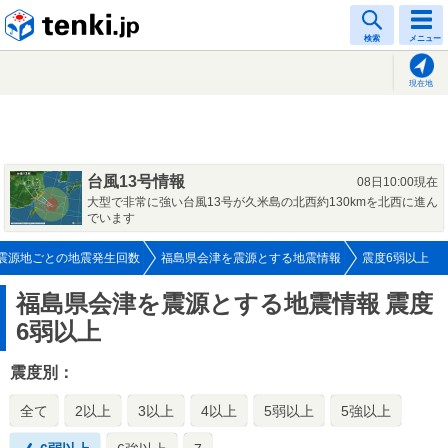
tenki.jp
検索
メニュー
現在地
台風13号情報
08日10:00現在
大型で非常に強い台風13号が久米島の北西約130kmを北西に進ん
でいます
震源地ごとの地震発生回数
福島県会津を震源とする地震情報
震度6弱以上
福島県会津を震源とする地震情報
震度
6弱以上
震度別：
全て
2以上
3以上
4以上
5弱以上
5強以上