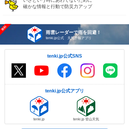
いざという時にあわてないために
確かな情報と行動で防災力アップ
雨雲レーダーで雨を回避！
tenki.jp公式 天気予報アプリ
tenki.jp公式SNS
tenki.jp公式アプリ
tenki.jp
tenki.jp 登山天気