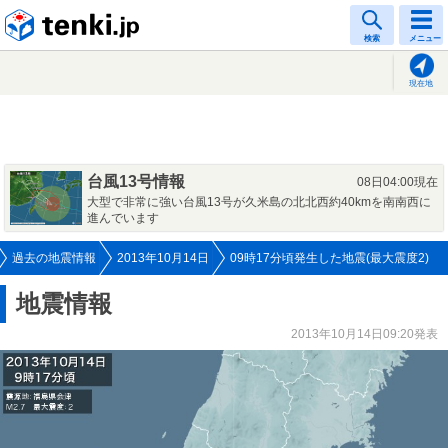
tenki.jp
検索
メニュー
現在地
台風13号情報
08日04:00現在
大型で非常に強い台風13号が久米島の北北西約40kmを南南西に
進んでいます
過去の地震情報
2013年10月14日
09時17分頃発生した地震(最大震度2)
地震情報
2013年10月14日09:20発表