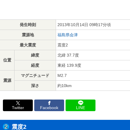
発生時刻
2013年10月14日 09時17分頃
震源地
福島県会津
最大震度
震度2
緯度
北緯 37.7度
位置
経度
東経 139.9度
マグニチュード
M2.7
震源
深さ
約10km
Twitter
Facebook
LINE
震度2