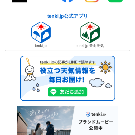
tenki.jp公式アプリ
tenki.jp
tenki.jp 登山天気