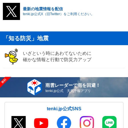
最新の地震情報を配信
tenki.jp公式X（旧Twitter）をご利用ください。
「知る防災」地震
いざという時にあわてないために
確かな情報と行動で防災力アップ
雨雲レーダーで雨を回避！
tenki.jp公式 天気予報アプリ
tenki.jp公式SNS