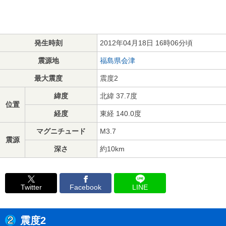
発生時刻
2012年04月18日 16時06分頃
震源地
福島県会津
最大震度
震度2
緯度
北緯 37.7度
位置
経度
東経 140.0度
マグニチュード
M3.7
震源
深さ
約10km
Twitter
Facebook
LINE
震度2