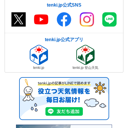
tenki.jp公式SNS
tenki.jp公式アプリ
tenki.jp
tenki.jp 登山天気