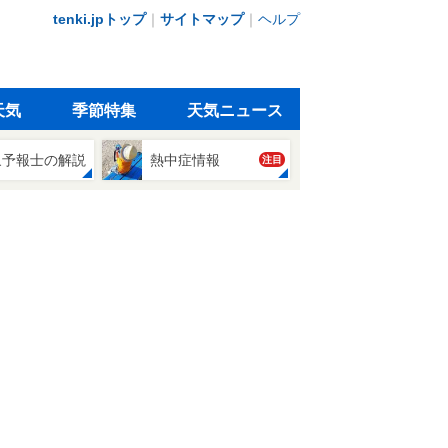
tenki.jpトップ
｜
サイトマップ
｜
ヘルプ
天気
季節特集
天気ニュース
象予報士の解説
熱中症情報
注目