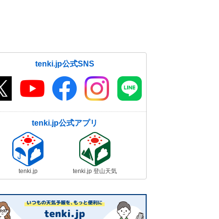
tenki.jp公式SNS
tenki.jp公式アプリ
tenki.jp
tenki.jp 登山天気