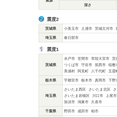
震源
深さ
震度2
茨城県
小美玉市
土浦市
茨城古河市
埼玉県
春日部市
震度1
水戸市
笠間市
常陸大宮市
茨
茨城県
つくば市
守谷市
筑西市
稲敷
美浦村
阿見町
八千代町
五霞
栃木県
宇都宮市
栃木市
真岡市
下野
さいたま西区
さいたま北区
さ
埼玉県
さいたま岩槻区
川口市
上尾市
加須市
鴻巣市
久喜市
千葉県
野田市
成田市
柏市