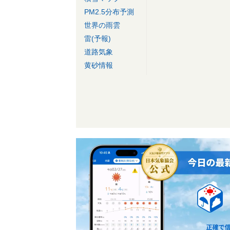
PM2.5分布予測
世界の雨雲
雷(予報)
道路気象
黄砂情報