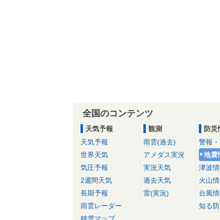
全国のコンテンツ
天気予報
観測
防災
天気予報
雨雲(過去)
警報・
世界天気
アメダス実況
地震
気圧予報
実況天気
津波情
2週間天気
過去天気
火山情
長期予報
雷(実況)
台風情
雨雲レーダー
知る防
積雪マップ