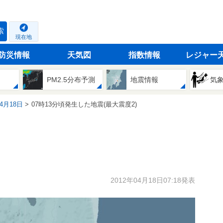
索
現在地
防災情報
天気図
指数情報
レジャー
PM2.5分布予測
地震情報
気
04月18日
07時13分頃発生した地震(最大震度2)
2012年04月18日07:18発表