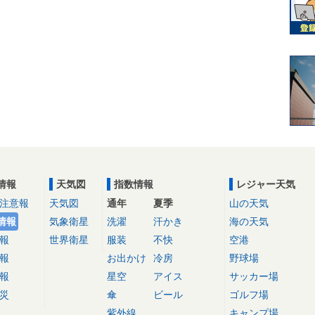
情報
天気図
指数情報
レジャー天気
注意報
天気図
通年
夏季
山の天気
情報
気象衛星
洗濯
汗かき
海の天気
報
世界衛星
服装
不快
空港
報
お出かけ
冷房
野球場
報
星空
アイス
サッカー場
災
傘
ビール
ゴルフ場
紫外線
キャンプ場