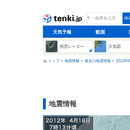
tenki.jp
検
天気予報
観測
雨雲レーダー
天気図
トップ
地震情報
過去の地震情報
2012年
地震情報