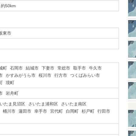
約50km
坂東市
城町
石岡市
結城市
下妻市
常総市
取手市
牛久市
市
かすみがうら市
桜川市
行方市
つくばみらい市
町
境町
市
岩舟町
いたま見沼区
さいたま浦和区
さいたま南区
桶川市
蓮田市
幸手市
宮代町
白岡町
杉戸町
行田市