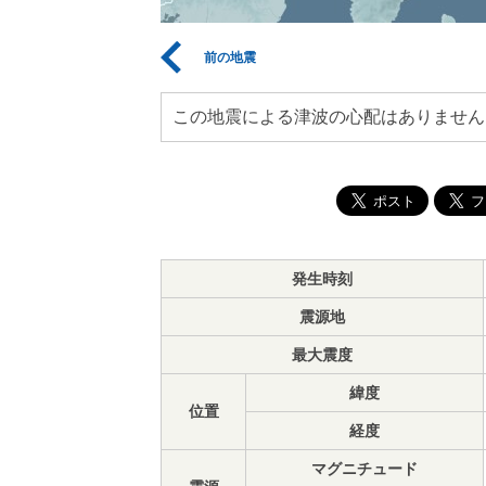
前の地震
この地震による津波の心配はありません
発生時刻
震源地
最大震度
緯度
位置
経度
マグニチュード