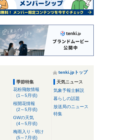
tenki.jpトップ
季節特集
天気ニュース
花粉飛散情報
気象予報士解説
(1～5月頃)
暮らしの話題
桜開花情報
放送局のニュース
(2～5月頃)
特集
GWの天気
(4～5月頃)
梅雨入り・明け
(5～7月頃)