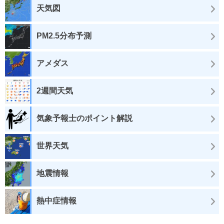
天気図
PM2.5分布予測
アメダス
2週間天気
気象予報士のポイント解説
世界天気
地震情報
熱中症情報