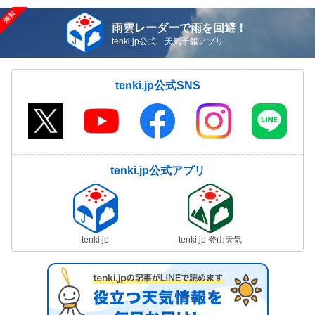
雨雲レーダーで雨を回避！
tenki.jp公式 天気予報アプリ
tenki.jp公式SNS
tenki.jp公式アプリ
tenki.jp
tenki.jp 登山天気