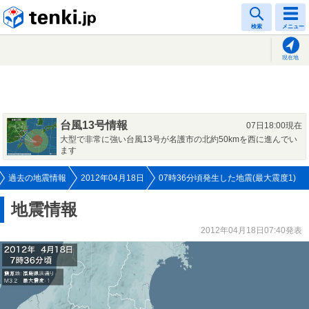
tenki.jp
検索
メニュー
現在地
台風13号情報
07日18:00現在
大型で非常に強い台風13号が名護市の北約50kmを西に進んでい
ます
過去の地震情報
2012年04月18日
07時36分頃発生した地震(最大震度1)
地震情報
2012年04月18日07:40発表