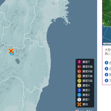
大型
西に