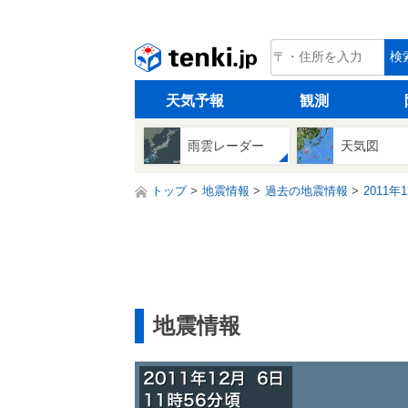
tenki.jp
検
天気予報
観測
雨雲レーダー
天気図
トップ
地震情報
過去の地震情報
2011年
地震情報