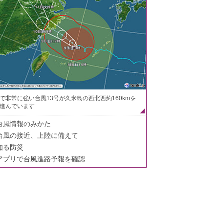
で非常に強い台風13号が久米島の西北西約160kmを
進んでいます
台風情報のみかた
台風の接近、上陸に備えて
知る防災
アプリで台風進路予報を確認