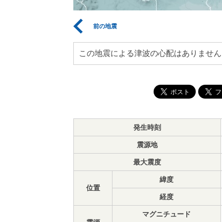
前の地震
この地震による津波の心配はありません
発生時刻
震源地
最大震度
緯度
位置
経度
マグニチュード