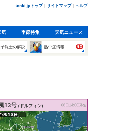
tenki.jpトップ
｜
サイトマップ
｜
ヘルプ
天気
季節特集
天気ニュース
象予報士の解説
熱中症情報
注目
風13号
(ドルフィン)
08日14:00現在