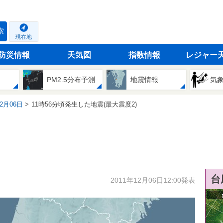
索
現在地
防災情報
天気図
指数情報
レジャー
PM2.5分布予測
地震情報
気
12月06日
11時56分頃発生した地震(最大震度2)
台
2011年12月06日12:00発表