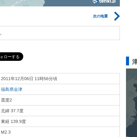
次の地震
。
2011年12月06日 11時56分頃
福島県会津
震度2
北緯 37.7度
東経 139.9度
M2.3