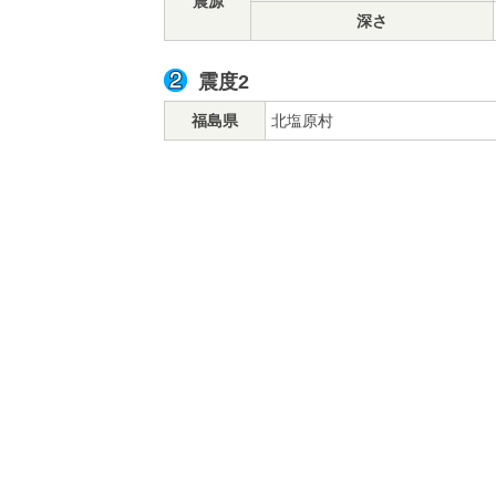
震源
深さ
震度2
福島県
北塩原村