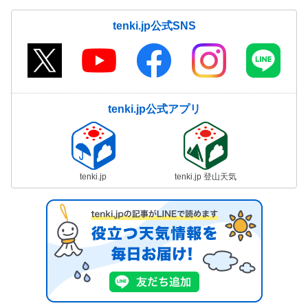
tenki.jp公式SNS
tenki.jp公式アプリ
tenki.jp
tenki.jp 登山天気