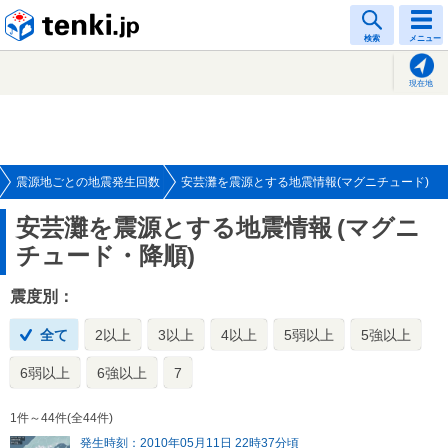
tenki.jp
検索
メニュー
現在地
震源地ごとの地震発生回数
安芸灘を震源とする地震情報(マグニチュード)
安芸灘を震源とする地震情報
(マグニ
チュード・降順)
震度別：
全て
2以上
3以上
4以上
5弱以上
5強以上
6弱以上
6強以上
7
1件～44件(全44件)
発生時刻：2010年05月11日 22時37分頃