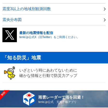
震度3以上の地域別観測回数
震央分布図
最新の地震情報を配信
tenki.jp公式X（旧Twitter）をご利用ください。
「知る防災」地震
いざという時にあわてないために
確かな情報と行動で防災力アップ
雨雲レーダーで雨を回避！
tenki.jp公式 天気予報アプリ