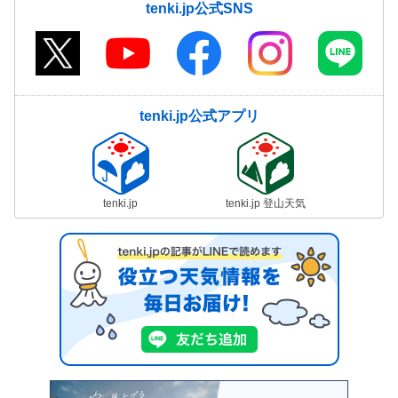
tenki.jp公式SNS
tenki.jp公式アプリ
tenki.jp
tenki.jp 登山天気