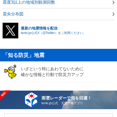
震度3以上の地域別観測回数
震央分布図
最新の地震情報を配信
tenki.jp公式X（旧Twitter）をご利用ください。
「知る防災」地震
いざという時にあわてないために
確かな情報と行動で防災力アップ
雨雲レーダーで雨を回避！
tenki.jp公式 天気予報アプリ