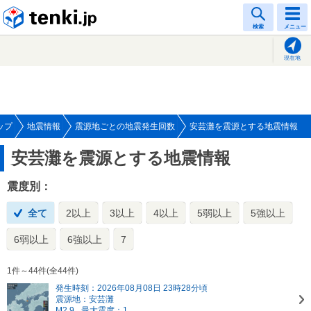
tenki.jp
検索
メニュー
現在地
ップ
地震情報
震源地ごとの地震発生回数
安芸灘を震源とする地震情報
安芸灘を震源とする地震情報
震度別：
全て
2以上
3以上
4以上
5弱以上
5強以上
6弱以上
6強以上
7
1件～44件(全44件)
発生時刻：2026年08月08日 23時28分頃
震源地：安芸灘
M2.9
最大震度：1