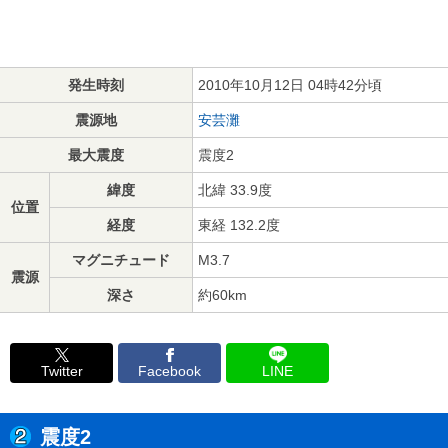
発生時刻
2010年10月12日 04時42分頃
震源地
安芸灘
最大震度
震度2
緯度
北緯 33.9度
位置
経度
東経 132.2度
マグニチュード
M3.7
震源
深さ
約60km
Twitter
Facebook
LINE
震度2