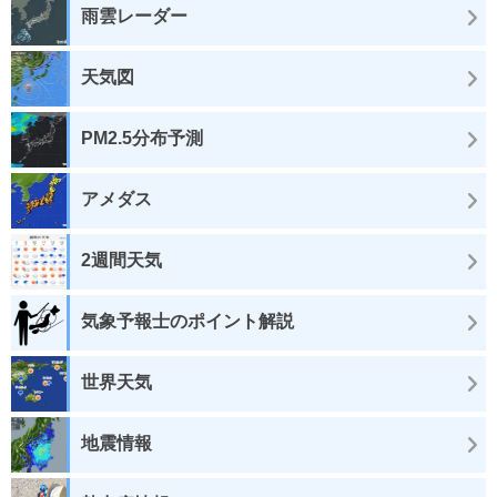
雨雲レーダー
天気図
PM2.5分布予測
アメダス
2週間天気
気象予報士のポイント解説
世界天気
地震情報