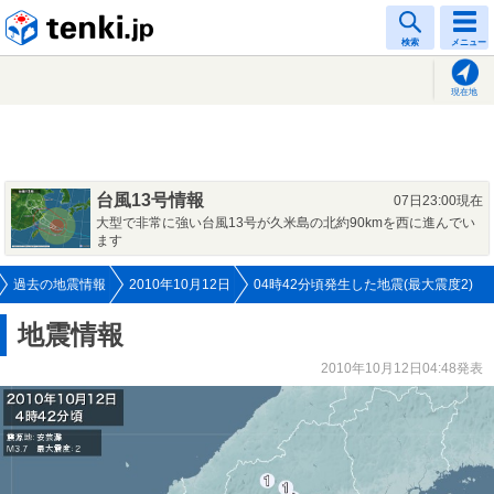
tenki.jp
検索
メニュー
現在地
台風13号情報
07日23:00現在
大型で非常に強い台風13号が久米島の北約90kmを西に進んでい
ます
過去の地震情報
2010年10月12日
04時42分頃発生した地震(最大震度2)
地震情報
2010年10月12日04:48発表