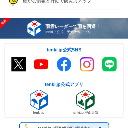
確かな情報と行動で防災力アップ
雨雲レーダーで雨を回避！
tenki.jp公式 天気予報アプリ
tenki.jp公式SNS
tenki.jp公式アプリ
tenki.jp
tenki.jp 登山天気