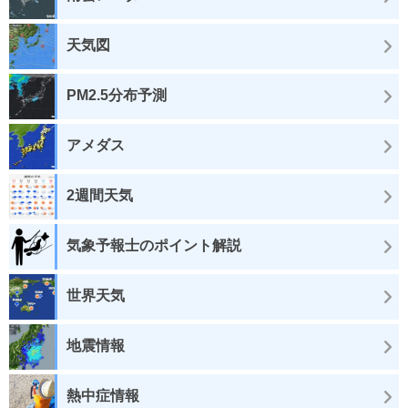
天気図
PM2.5分布予測
アメダス
2週間天気
気象予報士のポイント解説
世界天気
地震情報
熱中症情報