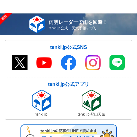
雨雲レーダーで雨を回避！
tenki.jp公式 天気予報アプリ
tenki.jp公式SNS
tenki.jp公式アプリ
tenki.jp
tenki.jp 登山天気