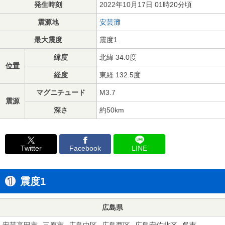
発生時刻
2022年10月17日 01時20分頃
震源地
安芸灘
最大震度
震度1
緯度
北緯 34.0度
位置
経度
東経 132.5度
マグニチュード
M3.7
震源
深さ
約50km
Twitter
Facebook
LINE
震度1
広島県
安芸高田市
三原市
広島中区
広島西区
広島安佐北区
呉市