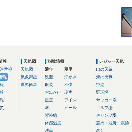
情報
天気図
指数情報
レジャー天気
注意報
天気図
通年
夏季
山の天気
情報
気象衛星
洗濯
汗かき
海の天気
報
世界衛星
服装
不快
空港
報
お出かけ
冷房
野球場
報
星空
アイス
サッカー場
災
傘
ビール
ゴルフ場
紫外線
キャンプ場
体感温度
競馬・競艇・競輪
洗車
釣り