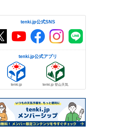
tenki.jp公式SNS
tenki.jp公式アプリ
tenki.jp
tenki.jp 登山天気