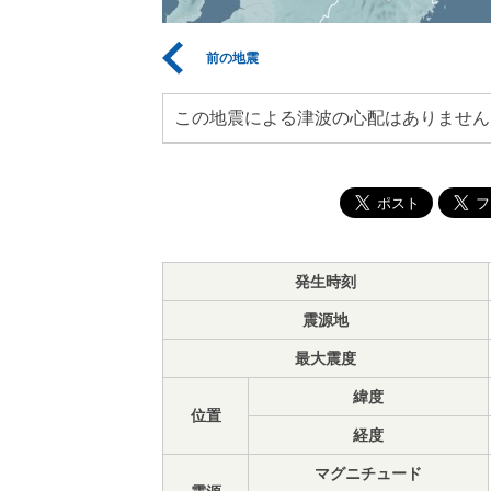
前の地震
この地震による津波の心配はありません
発生時刻
震源地
最大震度
緯度
位置
経度
マグニチュード