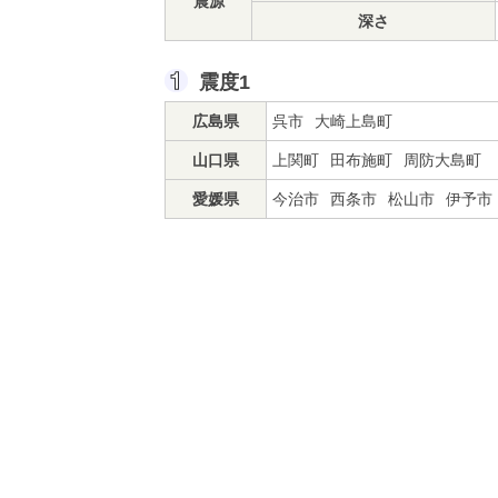
震源
深さ
震度1
広島県
呉市
大崎上島町
山口県
上関町
田布施町
周防大島町
愛媛県
今治市
西条市
松山市
伊予市