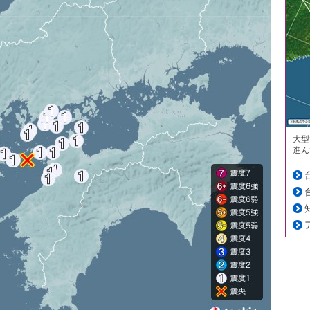
大型
進ん