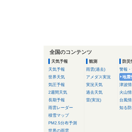
全国のコンテンツ
天気予報
観測
防災
天気予報
雨雲(過去)
警報・
世界天気
アメダス実況
地震
気圧予報
実況天気
津波情
2週間天気
過去天気
火山情
長期予報
雷(実況)
台風情
雨雲レーダー
知る防
積雪マップ
PM2.5分布予測
世界の雨雲