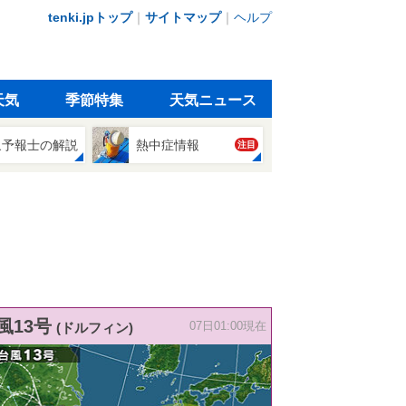
tenki.jpトップ
｜
サイトマップ
｜
ヘルプ
天気
季節特集
天気ニュース
象予報士の解説
熱中症情報
注目
風13号
(ドルフィン)
07日01:00現在