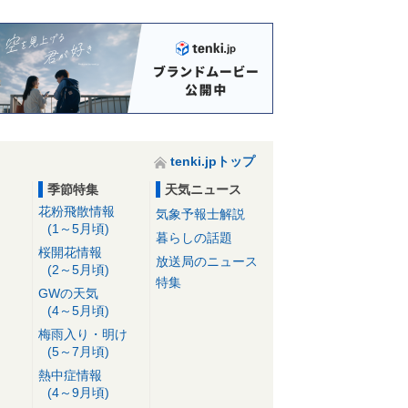
tenki.jpトップ
季節特集
天気ニュース
花粉飛散情報
気象予報士解説
(1～5月頃)
暮らしの話題
桜開花情報
放送局のニュース
(2～5月頃)
特集
GWの天気
(4～5月頃)
梅雨入り・明け
(5～7月頃)
熱中症情報
(4～9月頃)