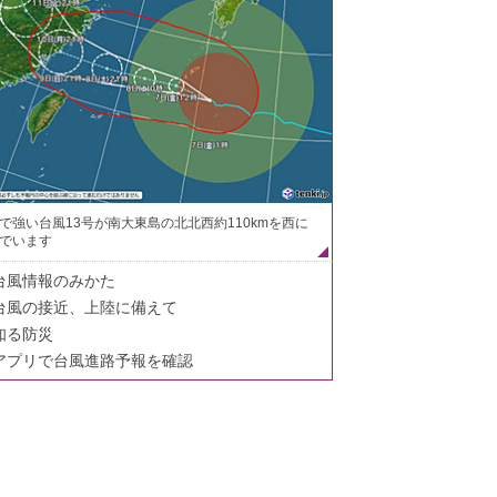
で強い台風13号が南大東島の北北西約110kmを西に
でいます
台風情報のみかた
台風の接近、上陸に備えて
知る防災
アプリで台風進路予報を確認