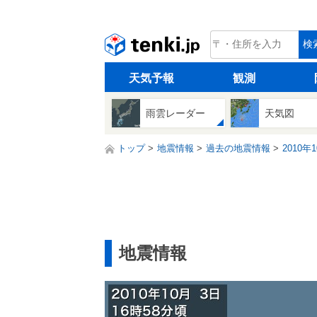
tenki.jp
検
天気予報
観測
雨雲レーダー
天気図
トップ
地震情報
過去の地震情報
2010年
地震情報