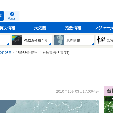
索
現在地
防災情報
天気図
指数情報
レジャー
PM2.5分布予測
地震情報
気
10月03日
16時58分頃発生した地震(最大震度1)
台
2010年10月03日17:03発表