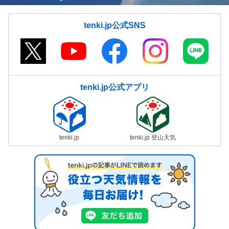
tenki.jp公式SNS
tenki.jp公式アプリ
tenki.jp
tenki.jp 登山天気