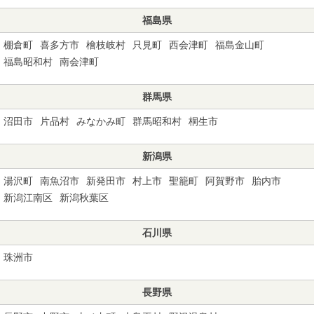
福島県
棚倉町
喜多方市
檜枝岐村
只見町
西会津町
福島金山町
福島昭和村
南会津町
群馬県
沼田市
片品村
みなかみ町
群馬昭和村
桐生市
新潟県
湯沢町
南魚沼市
新発田市
村上市
聖籠町
阿賀野市
胎内市
新潟江南区
新潟秋葉区
石川県
珠洲市
長野県