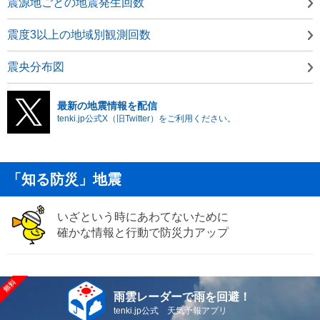
震源地ごとの地震発生回数
震度3以上の地域別観測回数
震央分布図
最新の地震情報を配信
tenki.jp公式X（旧Twitter）をご利用ください。
「知る防災」地震
いざという時にあわてないために
確かな情報と行動で防災力アップ
雨雲レーダーで雨を回避！
tenki.jp公式 天気予報アプリ