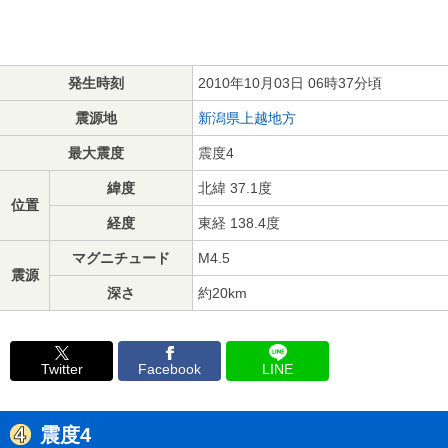
発生時刻
2010年10月03日 06時37分頃
震源地
新潟県上越地方
最大震度
震度4
緯度
北緯 37.1度
位置
経度
東経 138.4度
マグニチュード
M4.5
震源
深さ
約20km
Twitter
Facebook
LINE
震度4