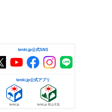
tenki.jp公式SNS
tenki.jp公式アプリ
tenki.jp
tenki.jp 登山天気