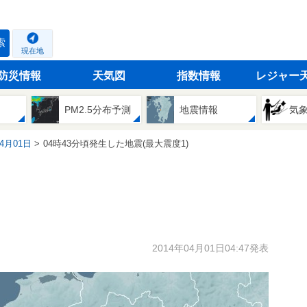
索
現在地
防災情報
天気図
指数情報
レジャー
PM2.5分布予測
地震情報
気
04月01日
04時43分頃発生した地震(最大震度1)
2014年04月01日04:47発表