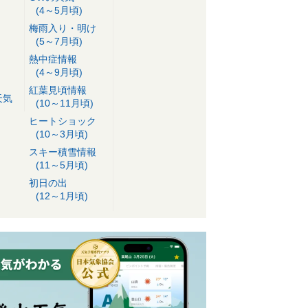
(4～5月頃)
梅雨入り・明け
(5～7月頃)
熱中症情報
(4～9月頃)
紅葉見頃情報
天気
(10～11月頃)
ヒートショック
(10～3月頃)
スキー積雪情報
(11～5月頃)
初日の出
(12～1月頃)