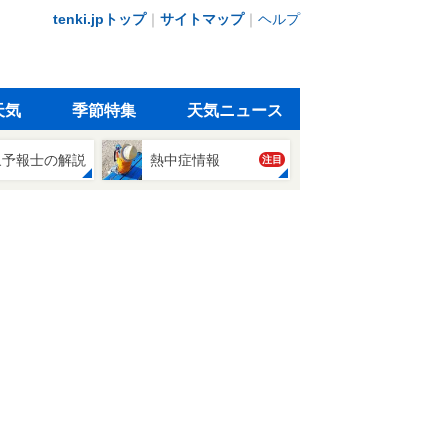
tenki.jpトップ
｜
サイトマップ
｜
ヘルプ
天気
季節特集
天気ニュース
象予報士の解説
熱中症情報
注目