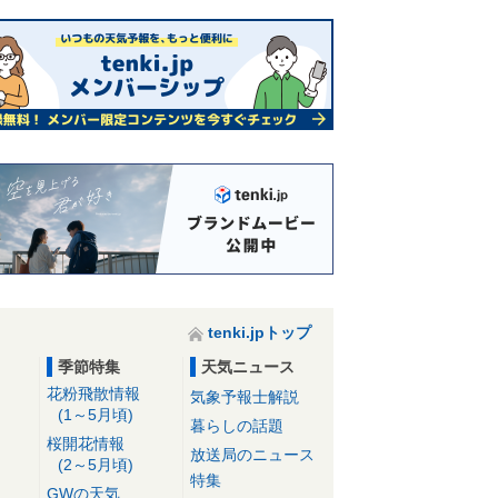
tenki.jpトップ
季節特集
天気ニュース
花粉飛散情報
気象予報士解説
(1～5月頃)
暮らしの話題
桜開花情報
放送局のニュース
(2～5月頃)
特集
GWの天気