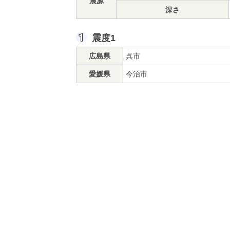
震源
深さ
震度1
広島県
呉市
愛媛県
今治市