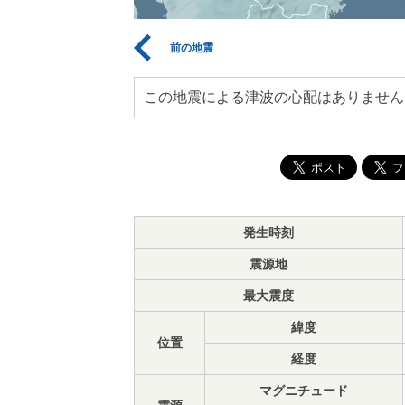
前の地震
この地震による津波の心配はありません
発生時刻
震源地
最大震度
緯度
位置
経度
マグニチュード