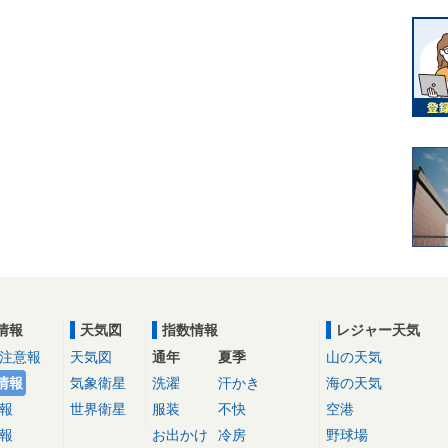
情報
天気図
指数情報
レジャー天気
注意報
天気図
通年
夏季
山の天気
情報
気象衛星
洗濯
汗かき
海の天気
報
世界衛星
服装
不快
空港
報
お出かけ
冷房
野球場