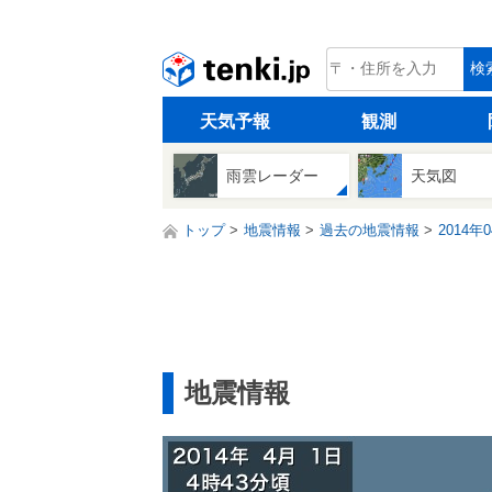
tenki.jp
検
天気予報
観測
雨雲レーダー
天気図
トップ
地震情報
過去の地震情報
2014年
地震情報