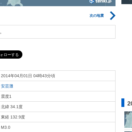
次の地震
。
2014年04月01日 04時43分頃
安芸灘
震度1
2
北緯 34.1度
東経 132.9度
M3.0