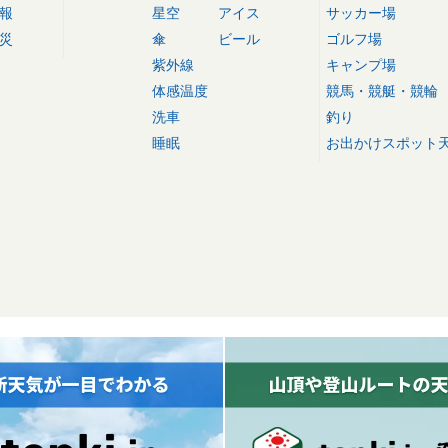
報
星空
アイス
サッカー場
災
傘
ビール
ゴルフ場
紫外線
キャンプ場
体感温度
競馬・競艇・競輪
洗車
釣り
睡眠
お出かけスポット