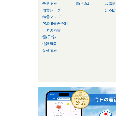
長期予報
雷(実況)
台風情
雨雲レーダー
知る防
積雪マップ
PM2.5分布予測
世界の雨雲
雷(予報)
道路気象
黄砂情報