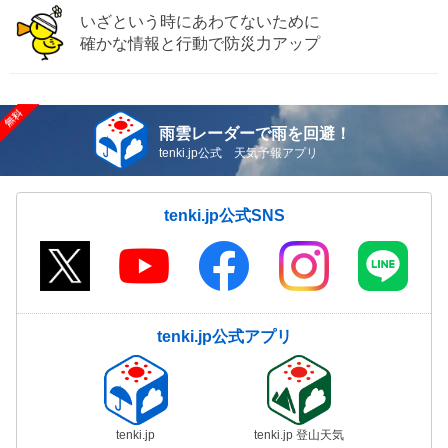
いざという時にあわてないために
確かな情報と行動で防災力アップ
雨雲レーダーで雨を回避！
tenki.jp公式 天気予報アプリ
tenki.jp公式SNS
tenki.jp公式アプリ
tenki.jp
tenki.jp 登山天気