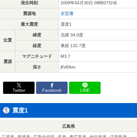
発生時刻
2009年04月30日 08時07分頃
震源地
安芸灘
最大震度
震度1
緯度
北緯 34.0度
位置
経度
東経 132.7度
マグニチュード
M3.7
震源
深さ
約40km
Twitter
Facebook
LINE
震度1
広島県
三原市
尾道市
広島佐伯区
呉市
東広島市
廿日市市
江田島市