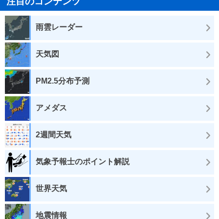
注目のコンテンツ
雨雲レーダー
天気図
PM2.5分布予測
アメダス
2週間天気
気象予報士のポイント解説
世界天気
地震情報