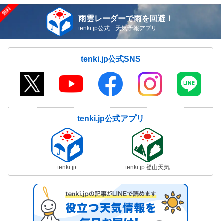
雨雲レーダーで雨を回避！
tenki.jp公式 天気予報アプリ
tenki.jp公式SNS
tenki.jp公式アプリ
tenki.jp
tenki.jp 登山天気