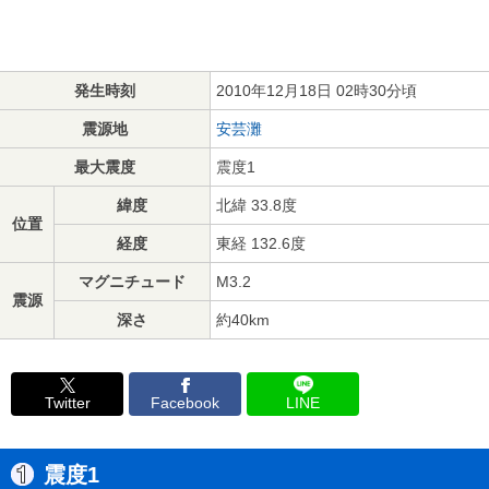
発生時刻
2010年12月18日 02時30分頃
震源地
安芸灘
最大震度
震度1
緯度
北緯 33.8度
位置
経度
東経 132.6度
マグニチュード
M3.2
震源
深さ
約40km
Twitter
Facebook
LINE
震度1