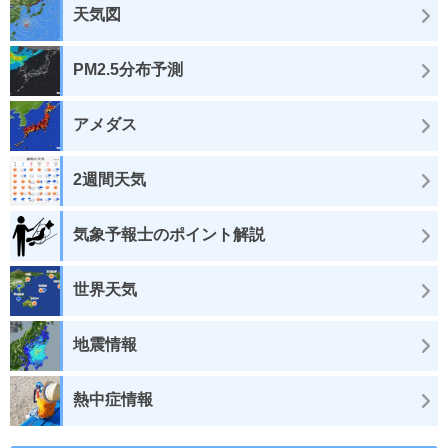
天気図
PM2.5分布予測
アメダス
2週間天気
気象予報士のポイント解説
世界天気
地震情報
熱中症情報