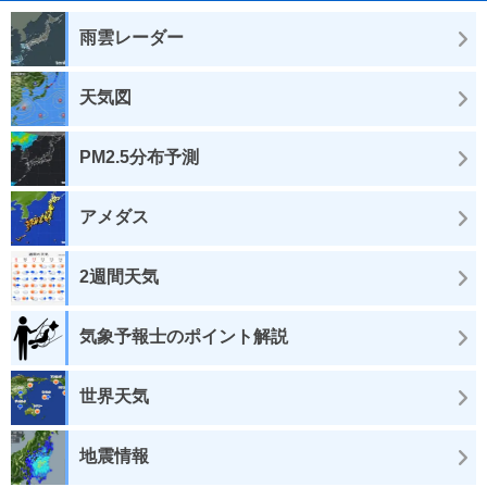
雨雲レーダー
天気図
PM2.5分布予測
アメダス
2週間天気
気象予報士のポイント解説
世界天気
地震情報