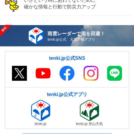
いざという時にあわてないために
確かな情報と行動で防災力アップ
雨雲レーダーで雨を回避！
tenki.jp公式 天気予報アプリ
tenki.jp公式SNS
tenki.jp公式アプリ
tenki.jp
tenki.jp 登山天気