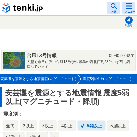
tenki.jp
検索
メニュー
現在地
台風13号情報
09日01:00現在
大型で非常に強い台風13号が久米島の西北西約280kmを西北西に
進んでいます
安芸灘を震源とする地震情報(マグニチュード)
震度5弱以上(マグニチュード)
安芸灘を震源とする地震情報
震度5弱
以上(マグニチュード・降順)
震度別：
全て
2以上
3以上
4以上
5弱以上
5強以上