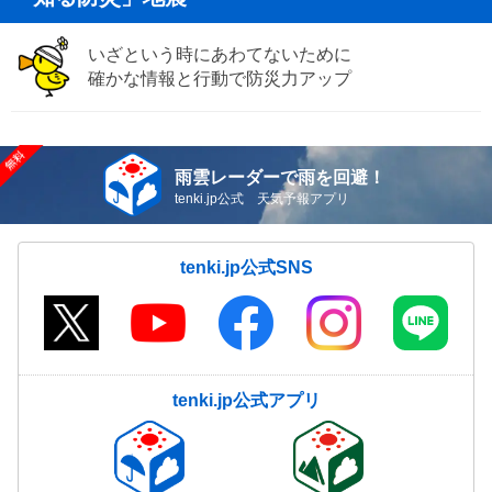
いざという時にあわてないために
確かな情報と行動で防災力アップ
雨雲レーダーで雨を回避！
tenki.jp公式 天気予報アプリ
tenki.jp公式SNS
tenki.jp公式アプリ