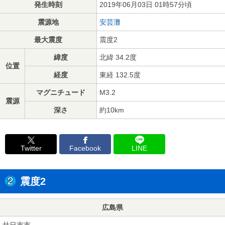
発生時刻
2019年06月03日 01時57分頃
震源地
安芸灘
最大震度
震度2
緯度
北緯 34.2度
位置
経度
東経 132.5度
マグニチュード
M3.2
震源
深さ
約10km
Twitter
Facebook
LINE
震度2
広島県
廿日市市