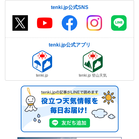
tenki.jp公式SNS
tenki.jp公式アプリ
tenki.jp
tenki.jp 登山天気