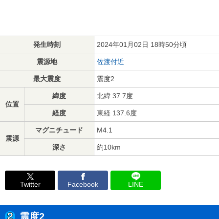
発生時刻
2024年01月02日 18時50分頃
震源地
佐渡付近
最大震度
震度2
緯度
北緯 37.7度
位置
経度
東経 137.6度
マグニチュード
M4.1
震源
深さ
約10km
Twitter
Facebook
LINE
震度2