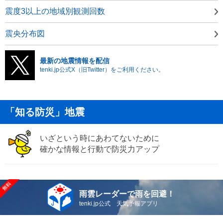
震度3以上の地域別観測回数
震央分布図
最新の地震情報を配信
tenki.jp公式X（旧Twitter）をご利用ください。
「知る防災」地震
いざという時にあわてないために
確かな情報と行動で防災力アップ
雨雲レーダーで雨を回避！
tenki.jp公式 天気予報アプリ