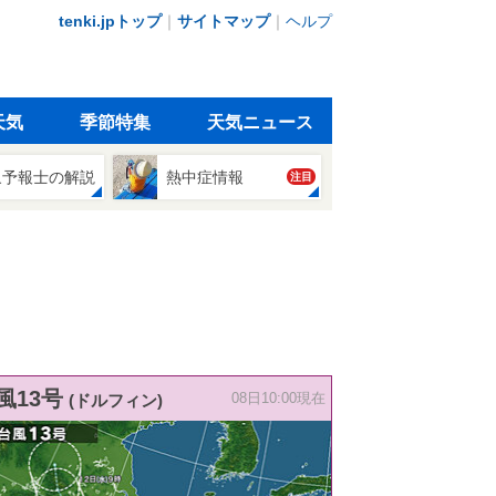
tenki.jpトップ
｜
サイトマップ
｜
ヘルプ
天気
季節特集
天気ニュース
象予報士の解説
熱中症情報
注目
風13号
(ドルフィン)
08日10:00現在