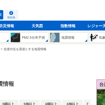
索
現在地
防災情報
天気図
指数情報
レジャー
PM2.5分布予測
地震情報
気
佐渡付近を震源とする地震情報
震情報
台
5弱以上
5強以上
6弱以上
6強以上
7