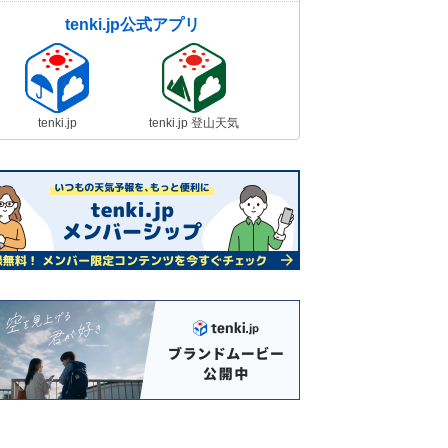
tenki.jp公式アプリ
tenki.jp
tenki.jp 登山天気