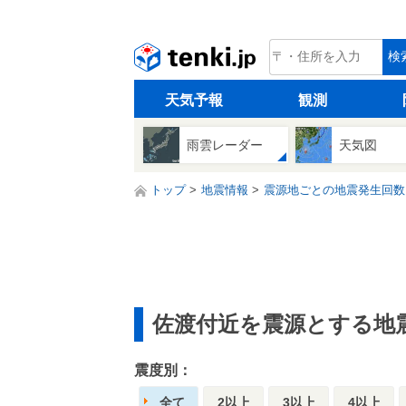
tenki.jp
検
天気予報
観測
雨雲レーダー
天気図
トップ
地震情報
震源地ごとの地震発生回数
佐渡付近を震源とする地
震度別：
全て
2以上
3以上
4以上