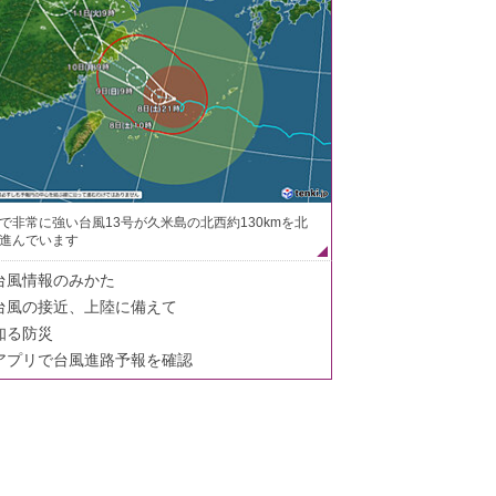
で非常に強い台風13号が久米島の北西約130kmを北
進んでいます
台風情報のみかた
台風の接近、上陸に備えて
知る防災
アプリで台風進路予報を確認