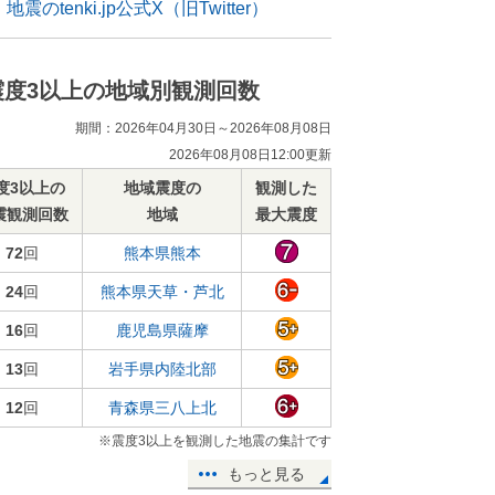
地震のtenki.jp公式X（旧Twitter）
震度3以上の地域別観測回数
期間：2026年04月30日～2026年08月08日
2026年08月08日12:00更新
度3以上の
地域震度の
観測した
震観測回数
地域
最大震度
72
回
熊本県熊本
24
回
熊本県天草・芦北
16
回
鹿児島県薩摩
13
回
岩手県内陸北部
12
回
青森県三八上北
※震度3以上を観測した地震の集計です
もっと見る